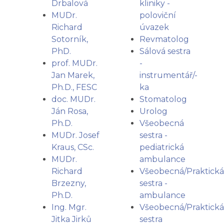
Drbalová
kliniky -
MUDr.
poloviční
Richard
úvazek
Sotorník,
Revmatolog
PhD.
Sálová sestra
prof. MUDr.
-
Jan Marek,
instrumentář/-
Ph.D., FESC
ka
doc. MUDr.
Stomatolog
Ján Rosa,
Urolog
Ph.D.
Všeobecná
MUDr. Josef
sestra -
Kraus, CSc.
pediatrická
MUDr.
ambulance
Richard
Všeobecná/Praktická
Brzezny,
sestra -
Ph.D.
ambulance
Ing. Mgr.
Všeobecná/Praktická
Jitka Jirků
sestra