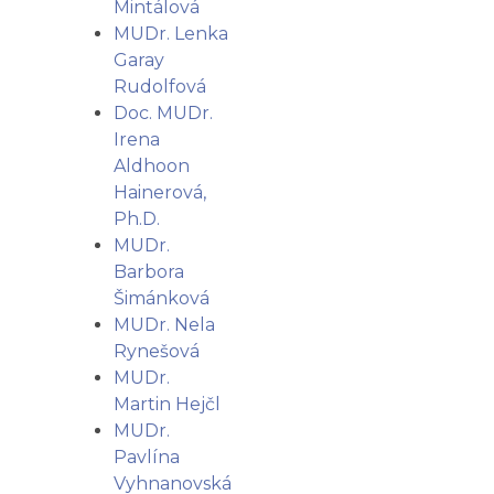
Mintálová
MUDr. Lenka
Garay
Rudolfová
Doc. MUDr.
Irena
Aldhoon
Hainerová,
Ph.D.
MUDr.
Barbora
Šimánková
MUDr. Nela
Rynešová
MUDr.
Martin Hejčl
MUDr.
Pavlína
Vyhnanovská