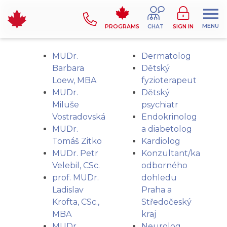
MENU
PROGRAMS
CHAT
SIGN IN
MUDr.
Dermatolog
Barbara
Dětský
Loew, MBA
fyzioterapeut
MUDr.
Dětský
Miluše
psychiatr
Vostradovská
Endokrinolog
MUDr.
a diabetolog
Tomáš Zitko
Kardiolog
MUDr. Petr
Konzultant/ka
Velebil, CSc.
odborného
prof. MUDr.
dohledu
Ladislav
Praha a
Krofta, CSc.,
Středočeský
MBA
kraj
MUDr.
Neurolog