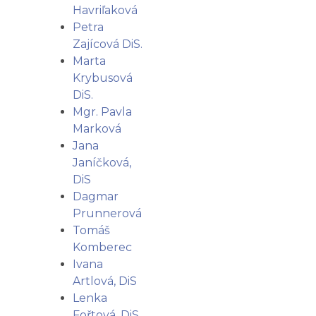
Havriľaková
Petra
Zajícová DiS.
Marta
Krybusová
DiS.
Mgr. Pavla
Marková
Jana
Janíčková,
DiS
Dagmar
Prunnerová
Tomáš
Komberec
Ivana
Artlová, DiS
Lenka
Fořtová, DiS