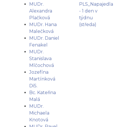
MUDr.
PLS_Napajedla
Alexandra
- 1 den v
Plačková
týdnu
MUDr. Hana
(středa)
Malečková
MUDr. Daniel
Fenakel
MUDr.
Stanislava
Mlčochová
Jozefína
Martínková
DiS.
Bc. Kateřina
Malá
MUDr.
Michaela
Knotová
MUDr. Pavel