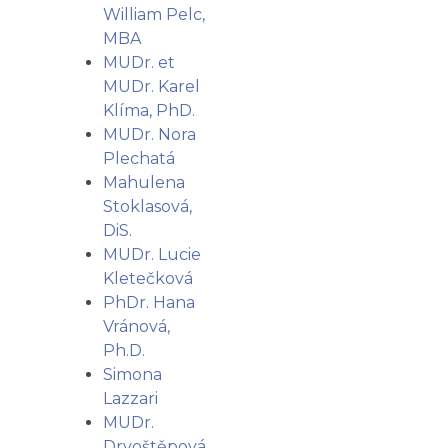
William Pelc,
MBA
MUDr. et
MUDr. Karel
Klíma, PhD.
MUDr. Nora
Plechatá
Mahulena
Stoklasová,
DiS.
MUDr. Lucie
Kletečková
PhDr. Hana
Vránová,
Ph.D.
Simona
Lazzari
MUDr.
Drvoštěpová