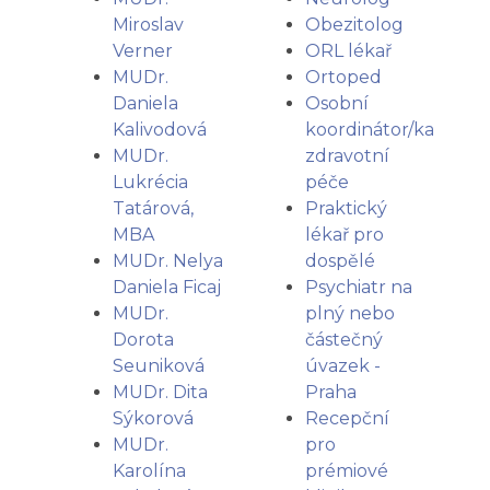
Miroslav
Obezitolog
Verner
ORL lékař
MUDr.
Ortoped
Daniela
Osobní
Kalivodová
koordinátor/ka
MUDr.
zdravotní
Lukrécia
péče
Tatárová,
Praktický
MBA
lékař pro
MUDr. Nelya
dospělé
Daniela Ficaj
Psychiatr na
MUDr.
plný nebo
Dorota
částečný
Seuniková
úvazek -
MUDr. Dita
Praha
Sýkorová
Recepční
MUDr.
pro
Karolína
prémiové