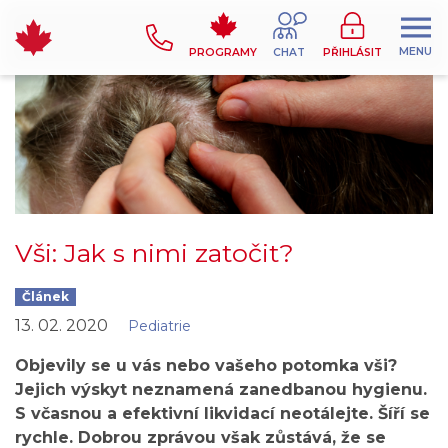
MENU
PROGRAMY
CHAT
PŘIHLÁSIT
Vši: Jak s nimi zatočit?
Článek
13. 02. 2020
Pediatrie
Objevily se u vás nebo vašeho potomka vši?
Jejich výskyt neznamená zanedbanou hygienu.
S včasnou a efektivní likvidací neotálejte. Šíří se
rychle. Dobrou zprávou však zůstává, že se