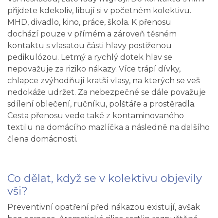
přijdete kdekoliv, libují si v početném kolektivu.
MHD, divadlo, kino, práce, škola. K přenosu
dochází pouze v přímém a zároveň těsném
kontaktu s vlasatou části hlavy postiženou
pedikulózou. Letmý a rychlý dotek hlav se
nepovažuje za riziko nákazy. Více trápí dívky,
chlapce zvýhodňují kratší vlasy, na kterých se veš
nedokáže udržet. Za nebezpečné se dále považuje
sdílení oblečení, ručníku, polštáře a prostěradla.
Cesta přenosu vede také z kontaminovaného
textilu na domácího mazlíčka a následně na dalšího
člena domácnosti.
Co dělat, když se v kolektivu objevily
vši?
Preventivní opatření před nákazou existují, avšak