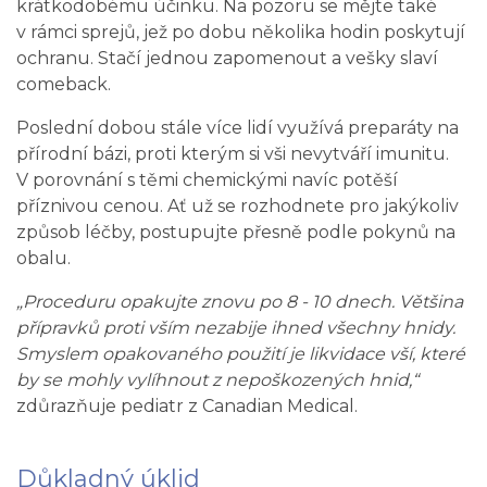
krátkodobému účinku. Na pozoru se mějte také
v rámci sprejů, jež po dobu několika hodin poskytují
ochranu. Stačí jednou zapomenout a vešky slaví
comeback.
Poslední dobou stále více lidí využívá preparáty na
přírodní bázi, proti kterým si vši nevytváří imunitu.
V porovnání s těmi chemickými navíc potěší
příznivou cenou. Ať už se rozhodnete pro jakýkoliv
způsob léčby, postupujte přesně podle pokynů na
obalu.
„Proceduru opakujte znovu po 8 - 10 dnech. Většina
přípravků proti vším nezabije ihned všechny hnidy.
Smyslem opakovaného použití je likvidace vší, které
by se mohly vylíhnout z nepoškozených hnid,“
zdůrazňuje pediatr z Canadian Medical.
Důkladný úklid