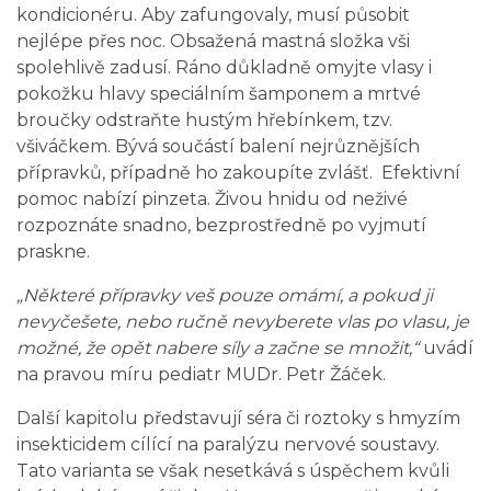
kondicionéru. Aby zafungovaly, musí působit
nejlépe přes noc. Obsažená mastná složka vši
spolehlivě zadusí. Ráno důkladně omyjte vlasy i
pokožku hlavy speciálním šamponem a mrtvé
broučky odstraňte hustým hřebínkem, tzv.
všiváčkem. Bývá součástí balení nejrůznějších
přípravků, případně ho zakoupíte zvlášť. Efektivní
pomoc nabízí pinzeta. Živou hnidu od neživé
rozpoznáte snadno, bezprostředně po vyjmutí
praskne.
„Některé přípravky veš pouze omámí, a pokud ji
nevyčešete, nebo ručně nevyberete vlas po vlasu, je
možné, že opět nabere síly a začne se množit,“
uvádí
na pravou míru pediatr MUDr. Petr Žáček.
Další kapitolu představují séra či roztoky s hmyzím
insekticidem cílící na paralýzu nervové soustavy.
Tato varianta se však nesetkává s úspěchem kvůli