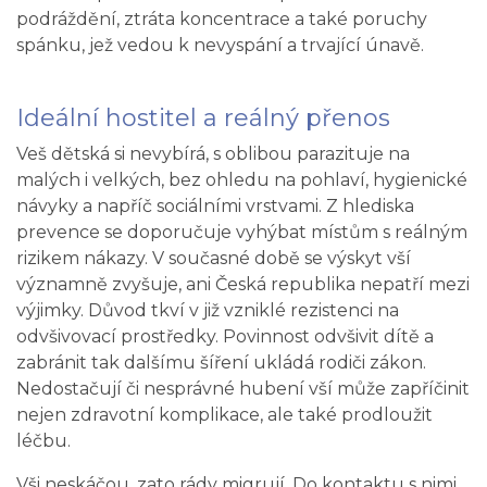
podráždění, ztráta koncentrace a také poruchy
spánku, jež vedou k nevyspání a trvající únavě.
Ideální hostitel a reálný přenos
Veš dětská si nevybírá, s oblibou parazituje na
malých i velkých, bez ohledu na pohlaví, hygienické
návyky a napříč sociálními vrstvami. Z hlediska
prevence se doporučuje vyhýbat místům s reálným
rizikem nákazy. V současné době se výskyt vší
významně zvyšuje, ani Česká republika nepatří mezi
výjimky. Důvod tkví v již vzniklé rezistenci na
odvšivovací prostředky. Povinnost odvšivit dítě a
zabránit tak dalšímu šíření ukládá rodiči zákon.
Nedostačují či nesprávné hubení vší může zapříčinit
nejen zdravotní komplikace, ale také prodloužit
léčbu.
Vši neskáčou, zato rády migrují. Do kontaktu s nimi