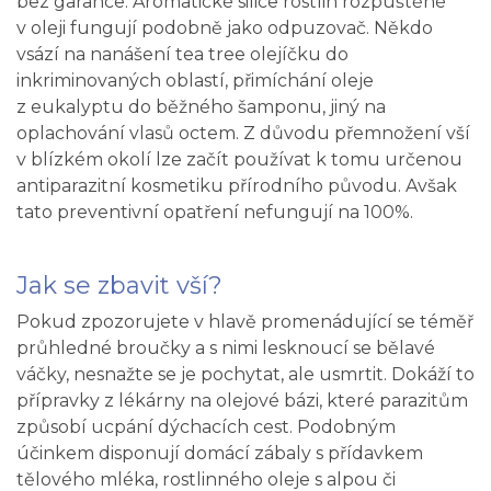
bez garance. Aromatické silice rostlin rozpuštěné
v oleji fungují podobně jako odpuzovač. Někdo
vsází na nanášení tea tree olejíčku do
inkriminovaných oblastí, přimíchání oleje
z eukalyptu do běžného šamponu, jiný na
oplachování vlasů octem. Z důvodu přemnožení vší
v blízkém okolí lze začít používat k tomu určenou
antiparazitní kosmetiku přírodního původu. Avšak
tato preventivní opatření nefungují na 100%.
Jak se zbavit vší?
Pokud zpozorujete v hlavě promenádující se téměř
průhledné broučky a s nimi lesknoucí se bělavé
váčky, nesnažte se je pochytat, ale usmrtit. Dokáží to
přípravky z lékárny na olejové bázi, které parazitům
způsobí ucpání dýchacích cest. Podobným
účinkem disponují domácí zábaly s přídavkem
tělového mléka, rostlinného oleje s alpou či