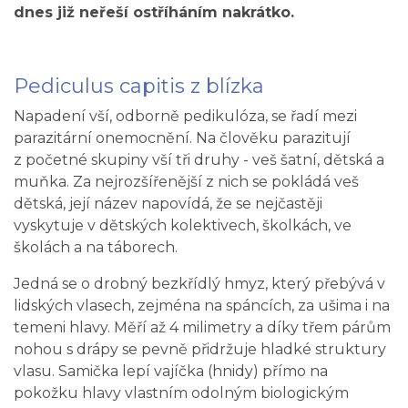
dnes již neřeší ostříháním nakrátko.
Pediculus capitis z blízka
Napadení vší, odborně pedikulóza, se řadí mezi
parazitární onemocnění. Na člověku parazitují
z početné skupiny vší tři druhy - veš šatní, dětská a
muňka. Za nejrozšířenější z nich se pokládá veš
dětská, její název napovídá, že se nejčastěji
vyskytuje v dětských kolektivech, školkách, ve
školách a na táborech.
Jedná se o drobný bezkřídlý hmyz, který přebývá v
lidských vlasech, zejména na spáncích, za ušima i na
temeni hlavy. Měří až 4 milimetry a díky třem párům
nohou s drápy se pevně přidržuje hladké struktury
vlasu. Samička lepí vajíčka (hnidy) přímo na
pokožku hlavy vlastním odolným biologickým