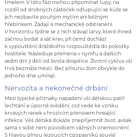
tmelem. V této fázi mohou připomínat lupy, na
rozdíl od drobných částeček odlupující se kůže se
jich nezbavíte pouhým mytím ani běžným
hřebínkem. Žádají si mechanické odstranění.
V horizontu týdne se z nich stávají larvy, které ihned
začnou bodat a sát krev, při čemž dochází
k vypouštění dráždivého rozpouštědla do pokožky
hostitele. Následuje přeměna v nymfu a dalších
sedm dní ji dělí od života dospělce. Životní cyklus vší
trvá bezmála měsíc. Bez přísunu živin obvykle do
jednoho dne umírají.
Nervozita a nekonečné drbání
Mezi typické příznaky napadení vší dětskou patří
lechtání a úporné svědění, což vede ke vzniku
krvavých ranek s hrozícím přenosem hnisající
infekce. Věš dětská dokáže znepříjemnit život, avšak
sama o sobě není původcem vážných onemocnění.
S hlavou plnou lezoucích cizopasníků souvisí