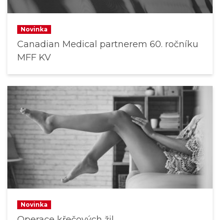
Novinka
Canadian Medical partnerem 60. ročníku
MFF KV
Novinka
Operace křečových žil