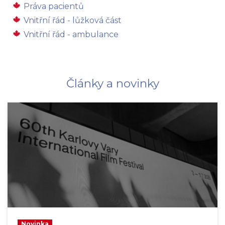
Práva pacientů
Vnitřní řád - lůžková část
Vnitřní řád - ambulance
Články a novinky
Novinka