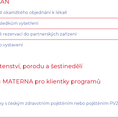
IAN
 okamžitého objednání k lékaři
ýsledkům vyšetření
ně rezervací do partnerských zařízení
o vystavení
enství, porodu a šestinedělí
 MATERNA pro klientky programů
 s českým zdravotním pojištěním nebo pojištěním PVZP