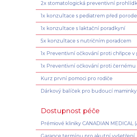
2x stomatologická preventivní prohlíd
1x konzultace s pediatrem před porod
1x konzultace s laktační poradkyní
5x konzultace s nutričním poradcem
1x Preventivní očkování proti chřipce v
1x Preventivní očkování proti černému k
Kurz první pomoci pro rodiče
Dárkový balíček pro budoucí maminky
Dostupnost péče
Prémiové kliniky CANADIAN MEDICAL (AF
Garance termínu pro akutní vyšetření