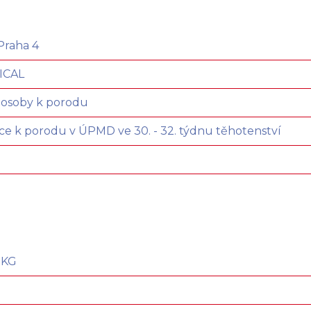
Praha 4
ICAL
 osoby k porodu
e k porodu v ÚPMD ve 30. - 32. týdnu těhotenství
e
EKG