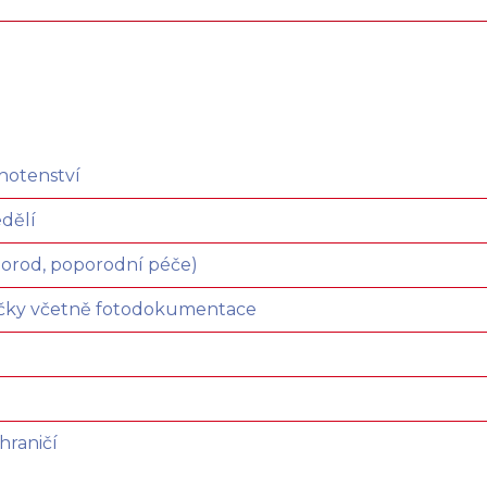
hotenství
dělí
 porod, poporodní péče)
dičky včetně fotodokumentace
hraničí