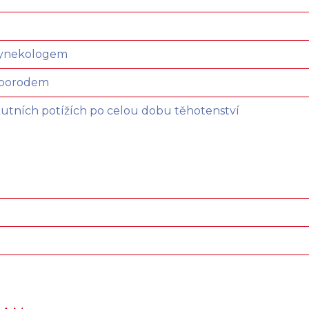
 gynekologem
d porodem
kutních potížích po celou dobu těhotenství