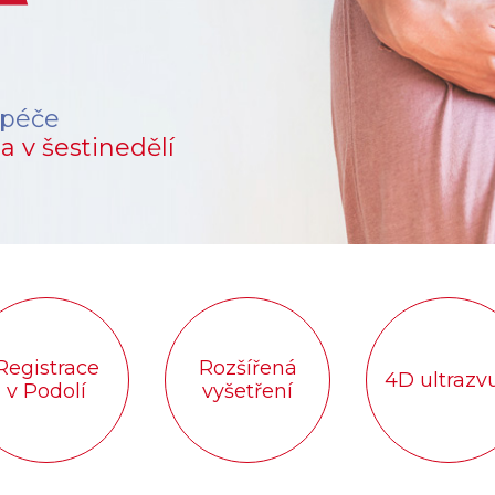
 péče
a v šestinedělí
Registrace
Rozšířená
4D ultrazv
v Podolí
vyšetření