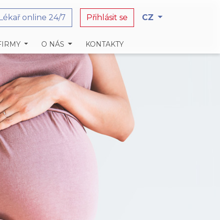
Lékař online 24/7
Přihlásit se
CZ
FIRMY
O NÁS
KONTAKTY