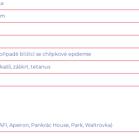
ka
em
 případě blížící se chřipkové epidemie
ašli, záškrt, tetanus
I, Apeiron, Pankrác House, Park, Waltrovka)