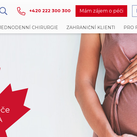
Mám zájem o péči
+420 222 300 300
JEDNODENNÍ CHIRURGIE
ZAHRANIČNÍ KLIENTI
PRO 
éče
A