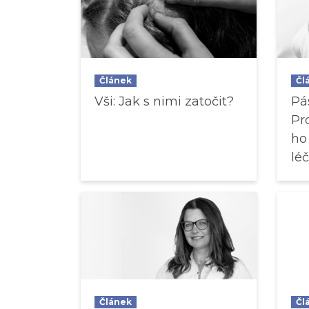
Článek
Čl
Vši: Jak s nimi zatočit?
Pá
Pr
ho
léč
Článek
Čl