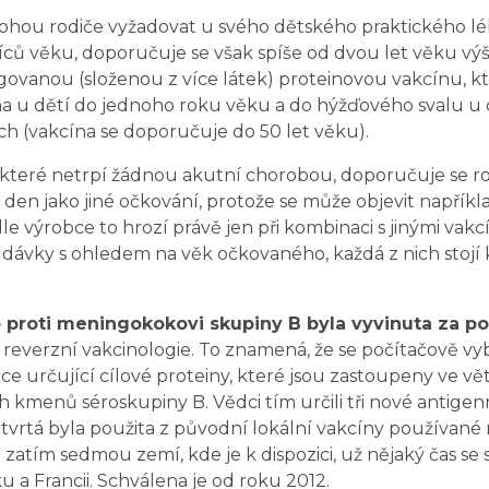
hou rodiče vyžadovat u svého dětského praktického lék
ců věku, doporučuje se však spíše od dvou let věku výš
ovanou (složenou z více látek) proteinovou vakcínu, kt
a u dětí do jednoho roku věku a do hýžďového svalu u d
h (vakcína se doporučuje do 50 let věku).
, které netrpí žádnou akutní chorobou, doporučuje se r
 den jako jiné očkování, protože se může objevit napřík
le výrobce to hrozí právě jen při kombinaci s jinými vakc
i dávky s ohledem na věk očkovaného, každá z nich stojí k
 proti meningokokovi skupiny B byla vyvinuta za p
reverzní vakcinologie. To znamená, že se počítačově vy
e určující cílové proteiny, které jsou zastoupeny ve vě
kmenů séroskupiny B. Vědci tím určili tři nové antigenn
tvrtá byla použita z původní lokální vakcíny používan
 zatím sedmou zemí, kde je k dispozici, už nějaký čas se 
u a Francii. Schválena je od roku 2012.