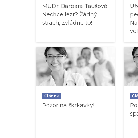
MUDr. Barbara Taušová:
Úž
Nechce lézt? Žádný
pe
strach, zvládne to!
Na
vo
Článek
Čl
Pozor na škrkavky!
Po
sp