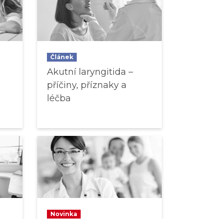
Článek
Akutní laryngitida –
příčiny, příznaky a
léčba
Novinka