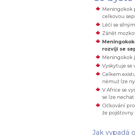
Meningokok p
celkovou seps
Léčí se silný
Zánět mozko
Meningokokov
rozvíjí se se
Meningokok je
Vyskytuje se 
Celkem existu
němuž lze ny
V Africe se v
se lze nechat
Očkování prot
že pojišťovny
Jak vypadá 