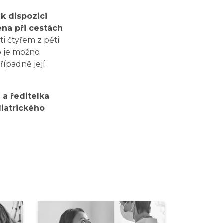
k dispozici
éna při cestách
i čtyřem z pěti
o je možno
řípadně její
 a ředitelka
diatrického