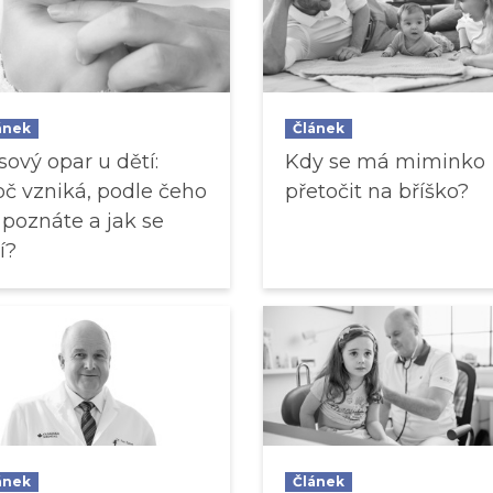
ánek
Článek
sový opar u dětí:
Kdy se má miminko
oč vzniká, podle čeho
přetočit na bříško?
 poznáte a jak se
í?
ánek
Článek