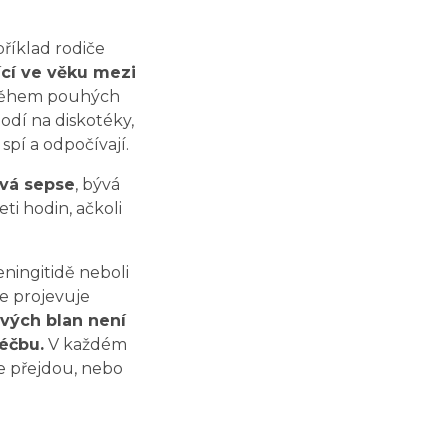
říklad rodiče
cí ve věku mezi
í během pouhých
hodí na diskotéky,
spí a odpočívají.
vá sepse
, bývá
ti hodin, ačkoli
ningitidě neboli
e projevuje
vých blan není
léčbu.
V každém
e přejdou, nebo