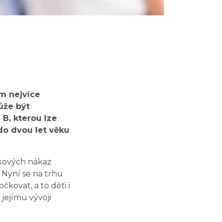
m nejvíce
ůže být
 B, kterou lze
do dvou let věku
okových nákaz
 Nyní se na trhu
kovat, a to děti i
jejímu vývoji