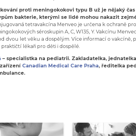
ování proti meningokokovi typu B už je nějaký čas 
typům bakterie, kterými se lidé mohou nakazit zejm
jugovaná tetravakcína Menveo je určena k ochraně prot
ningokokových séroskupin A, C, W135, Y. Vakcínu Menve
d dvou let věku a dospělým. Více informací o vakcíně, p
 praktičtí lékaři pro děti i dospělé.
á
– specialistka na pediatrii. Zakladatelka, jednatelka
zařízení
Canadian Medical Care Praha
, ředitelka pe
mbulance.