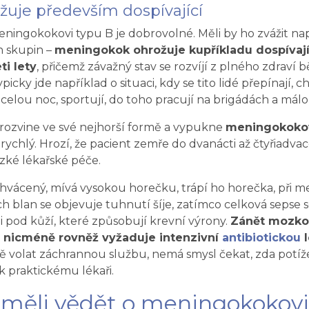
uje především dospívající
eningokokovi typu B je dobrovolné. Měli by ho zvážit nap
h skupin –
meningokok ohrožuje kupříkladu dospívají
ti lety
, přičemž závažný stav se rozvíjí z plného zdrav
picky jde například o situaci, kdy se tito lidé přepínají, c
celou noc, sportují, do toho pracují na brigádách a málo 
ozvine ve své nejhorší formě a vypukne
meningokoko
 rychlý. Hrozí, že pacient zemře do dvanácti až čtyřiadvace
zké lékařské péče.
vácený, mívá vysokou horečku, trápí ho horečka, při me
blan se objevuje tuhnutí šíje, zatímco celková sepse s
 pod kůží, které způsobují krevní výrony.
Zánět mozko
 nicméně rovněž vyžaduje intenzivní
antibiotickou
ě volat záchrannou službu, nemá smysl čekat, zda potíž
 praktickému lékaři.
 měli vědět o meningokokovi