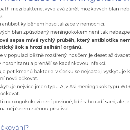
atří mezi bakterie, vyvolává zánět mozkových blan ne
i.
mi antibiotiky během hospitalizace v nemocnici.
vých blan způsobený meningokokem není tak nebezpe
á sepse mívá rychlý průběh, který antibiotika nemu
ptický šok a hrozí selhání orgánů.
 v populaci běžně rozšířený, nosičem je deset až dvacet 
v nosohltanu a přenáší se kapénkovou infekcí.
je pět kmenů bakterie, v Česku se nejčastěji vyskytuje 
ní nově očkovat.
yskytuje nejvíce jmen typu A, v Asii meningokok typu W13
 očkovat.
i meningokokovi není povinné, lidé si ho radí sami, ale 
 na něj časem začnou přispívat.
očkování?