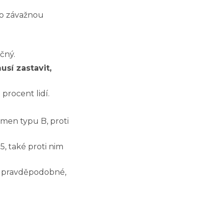
bo závažnou
čný.
sí zastavit,
procent lidí.
kmen typu B, proti
5, také proti nim
je pravděpodobné,