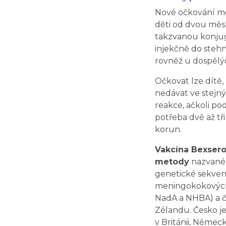
Nové očkování mo
děti od dvou měsí
takzvanou konjug
injekčně do stehn
rovněž u dospělýc
Očkovat lze dítě
nedávat ve stejný
reakce, ačkoli pod
potřeba dvě až tř
korun.
Vakcína Bexsero
metody
nazvané 
genetické sekvenc
meningokokových 
NadA a NHBA) a č
Zélandu. Česko je
v Británii, Německ