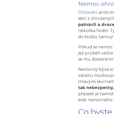
Nemoc ohrož
Očkování
proti m
dětí z ohroženýc
patnácti a dvace
několika hodin. Ty
do klubů, tancují 
Pokud se nemoc r
její průběh velice
se mu dostane br
Nemocný bývá sch
zánětu mozkových 
tmavými skvrnami
tak nebezpečný,
případě je namíst
brát nemocného k
Co byste