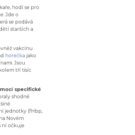
aře, hodí se pro
e. Jde o
erá se podává
ětí starších a
ovněž vakcínu
lad
horečka
jako
ínami. Jsou
olem tří tisíc
omocí specifické
braly shodné
tšině
í jednotky (fHbp,
é na Novém
s ní očkuje