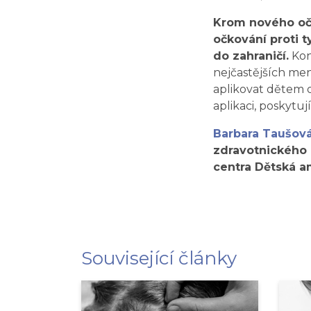
Krom nového očk
očkování proti 
do zahraničí.
Kon
nejčastějších me
aplikovat dětem o
aplikaci, poskytují
Barbara Taušov
zdravotnického 
centra Dětská a
Související články