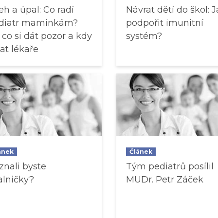
eh a úpal: Co radí
Návrat dětí do škol: 
diatr maminkám?
podpořit imunitní
 co si dát pozor a kdy
systém?
lat lékaře
ánek
Článek
znali byste
Tým pediatrů posílil
alničky?
MUDr. Petr Záček