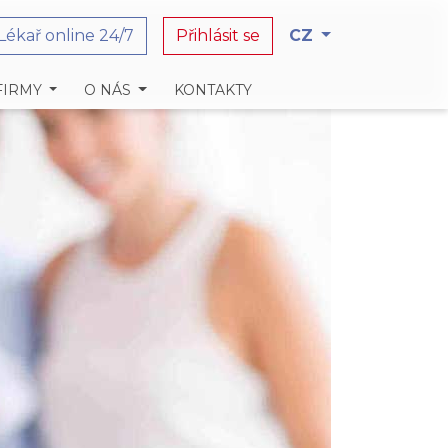
Lékař online 24/7
Přihlásit se
CZ
FIRMY
O NÁS
KONTAKTY