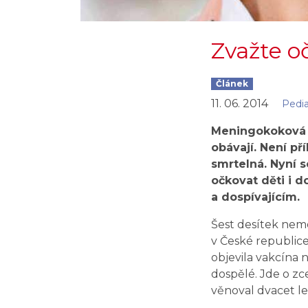
Zvažte o
Článek
11. 06. 2014
Pedia
Meningokoková n
obávají. Není př
smrtelná. Nyní s
očkovat děti i 
a dospívajícím.
Šest desítek nem
v České republice
objevila vakcína 
dospělé. Jde o zc
věnoval dvacet le