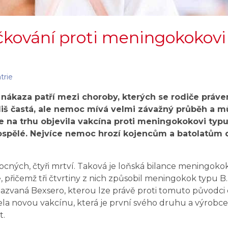
čkování proti meningokokovi
trie
ákaza patří mezi choroby, kterých se rodiče práve
íliš častá, ale nemoc mívá velmi závažný průběh a m
e na trhu objevila vakcína proti meningokokovi typu
dospělé. Nejvíce nemoc hrozí kojencům a batolatům 
ocných, čtyři mrtví. Taková je loňská bilance meningok
, přičemž tři čtvrtiny z nich způsobil meningokok typu B.
nazvaná Bexsero, kterou lze právě proti tomuto původci oč
ela novou vakcínu, která je první svého druhu a výrobce 
t.