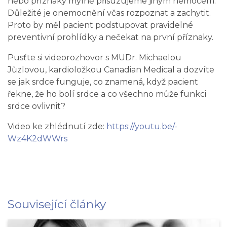
nebo příznaky mylně přisuzujeme jiným nemocem.
Důležité je onemocnění včas rozpoznat a zachytit.
Proto by měl pacient podstupovat pravidelné
preventivní prohlídky a nečekat na první příznaky.
Pusťte si videorozhovor s MUDr. Michaelou
Jůzlovou, kardioložkou Canadian Medical a dozvíte
se jak srdce funguje, co znamená, když pacient
řekne, že ho bolí srdce a co všechno může funkci
srdce ovlivnit?
Video ke zhlédnutí zde:
https://youtu.be/-
Wz4K2dWWrs
Související články