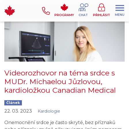
MENU
PROGRAMY
CHAT
PŘIHLÁSIT
Videorozhovor na téma srdce s
MUDr. Michaelou Jůzlovou,
kardioložkou Canadian Medical
Článek
22. 03. 2023
Kardiologie
Onemocnění srdce je často skryté, bez příznaků