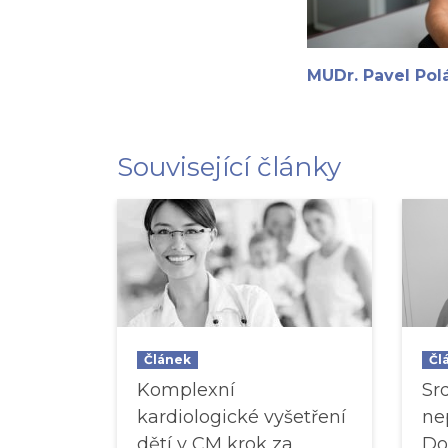
MUDr. Pavel Pol
Související články
Článek
Čl
Komplexní
Sr
kardiologické vyšetření
ne
dětí v CM krok za
Do