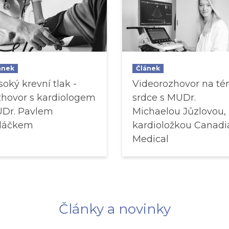
ánek
Článek
soký krevní tlak -
Videorozhovor na t
zhovor s kardiologem
srdce s MUDr.
Dr. Pavlem
Michaelou Jůzlovou,
láčkem
kardioložkou Canadi
Medical
Články a novinky