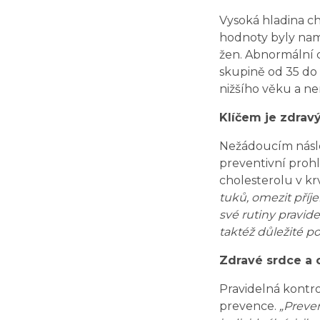
Vysoká hladina ch
hodnoty byly namě
žen. Abnormální c
skupině od 35 do 4
nižšího věku a ne
Klíčem je zdravý
Nežádoucím násle
preventivní prohl
cholesterolu v krv
tuků, omezit příje
své rutiny pravide
taktéž důležité po
Zdravé srdce a 
Pravidelná kontro
prevence.
„Preve