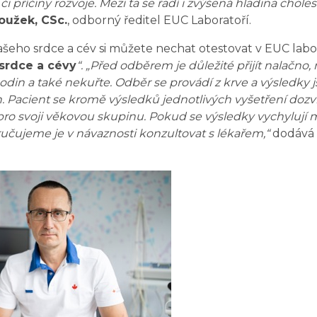
 či příčiny rozvoje. Mezi ta se řadí i zvýšená hladina choles
oužek, CSc.
, odborný ředitel EUC Laboratoří.
šeho srdce a cév si můžete nechat otestovat v EUC labor
srdce a cévy
“. „Před odběrem je důležité přijít nalačno, 
din a také nekuřte. Odběr se provádí z krve a výsledky j
n. Pacient se kromě výsledků jednotlivých vyšetření dozví
ro svoji věkovou skupinu. Pokud se výsledky vychylují 
čujeme je v návaznosti konzultovat s lékařem,“
dodává