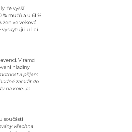
y, že vyšší
70 % mužů a u 61 %
 % žen ve věkové
yskytují i u lidí
evencí. V rámci
ovení hladiny
hmotnost a příjem
 vhodné zařadit do
du na kole. Je
u součástí
kovány všechna