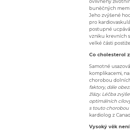
ovlivněny životní
buněčných membrá
Jeho zvýšené hodn
pro kardiovaskulá
postupné ucpávání
vzniku krevních s
velké části postiž
Co cholesterol 
Samotné usazován
komplikacemi, na
chorobou dolních
faktory, dále obez
žlázy. Léčba zvýše
optimálních cílov
s touto chorobou ží
kardiolog z Canad
Vysoký věk nen