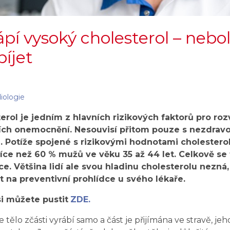
pí vysoký cholesterol – nebolí
íjet
iologie
rol je jedním z hlavních rizikových faktorů pro roz
ích onemocnění. Nesouvisí přitom pouze s nezdrav
. Potíže spojené s rizikovými hodnotami cholesterol
íce než 60 % mužů ve věku 35 až 44 let. Celkově se 
e. Většina lidí ale svou hladinu cholesterolu nezná, 
na preventivní prohlídce u svého lékaře.
i můžete pustit
ZDE.
e tělo zčásti vyrábí samo a část je přijímána ve stravě, je