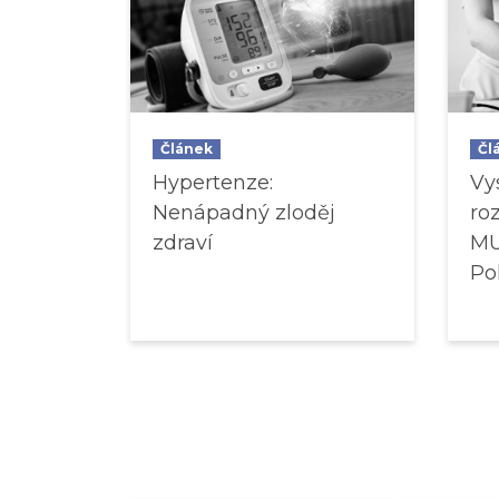
Článek
Čl
Hypertenze:
Vy
Nenápadný zloděj
ro
zdraví
MU
Po