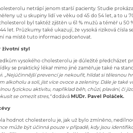
olesterolu netrápí jenom starší pacienty. Studie prokázal
řeny už u skupiny lidí ve věku od 45 do 54 let, a to u 
holesterol byl taktéž zjištěn u 61 % mužů a téměř u 50
4 let. Průzkumy také ukazují, že vysoká riziková čísla se v
ní na místě tuto informaci podceňovat.
 životní styl
dkům vysokého cholesterolu je důležité předcházet pr
ídky se praktický lékař mimo jiné zaměřuje také na stan
i.
„Nejúčinnější prevencí je nekouřit, hlídat si tělesnou 
m alkoholu a soli, jíst více ovoce a zeleniny. Dále je také
lnou fyzickou aktivitu, například běh, chůzi, plavání, či jíz
kusit se omezit stres,“
dodává
MUDr. Pavel Poláček.
cévy
la hodnot cholesterolu je, jak už bylo zmíněno, nedílno
nce může být účinná pouze v případě, kdy jsou identifi