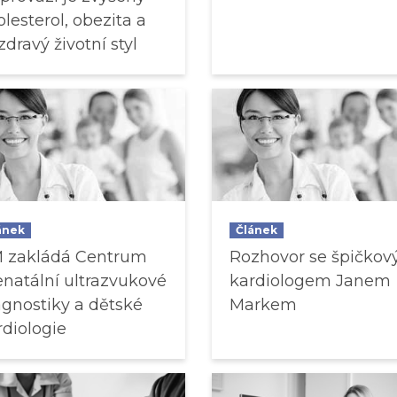
olesterol, obezita a
dravý životní styl
ánek
Článek
 zakládá Centrum
Rozhovor se špičko
enatální ultrazvukové
kardiologem Janem
agnostiky a dětské
Markem
rdiologie