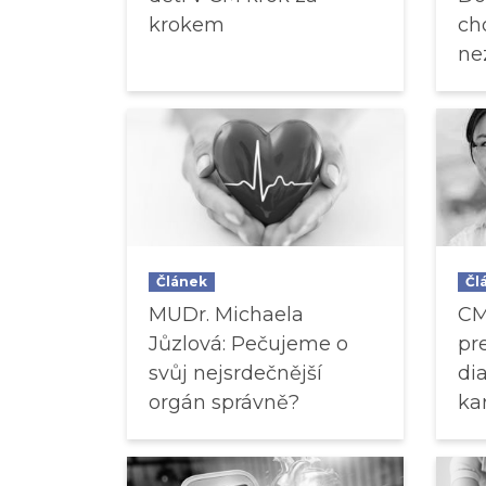
krokem
ch
nez
Článek
Čl
MUDr. Michaela
CM
Jůzlová: Pečujeme o
pr
svůj nejsrdečnější
di
orgán správně?
ka