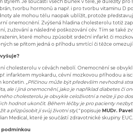
m stylem. Je součástí všech buněk v těle, je důležitý pro
n, tvorbu hormonů a např. i pro tvorbu vitaminu D po 
oty ale mohou tělu naopak ublížit, protože představují 
rní onemocnění. Zvýšená hladina cholesterolu totiž zap
, zužování a následné poškozování cév. Tím se také zvy
raženin, které mohou způsobit srdeční infarkt či mozkov
ených se přitom jedná o příhodu smrtící či těžce omezujíc
zvyšuje?
í cholesterolu v cévách nebolí. Onemocnění se obvykle
př. infarktem myokardu, cévní mozkovou příhodou a i
 končetin.
„Příčinou může být především nevhodná
str
ita, ale i jiná onemocnění, jako je například diabetes či 
ného cholesterolu je obvykle celoživotní a nelze ji po do
ých hodnot ukončit. Během léčby je pro pacienty nezbyt
t a přizpůsobit jí svůj životní styl,“
popisuje
MUDr. Pavel
ian Medical, které je součástí zdravotnické skupiny EUC.
í podmínkou