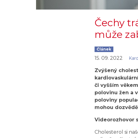
Čechy trá
může zab
Článek
15. 09. 2022
Kard
Zvýšený choleste
kardiovaskulárn
či vyšším věkem
polovinu žen a v
poloviny populac
mohou dozvědět 
Videorozhovor s
Cholesterol si naš