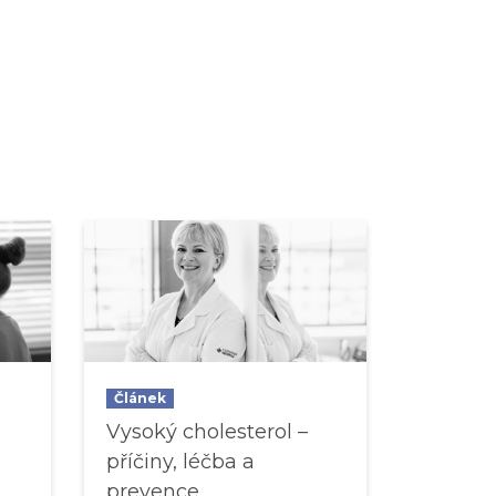
Článek
Vysoký cholesterol –
příčiny, léčba a
prevence