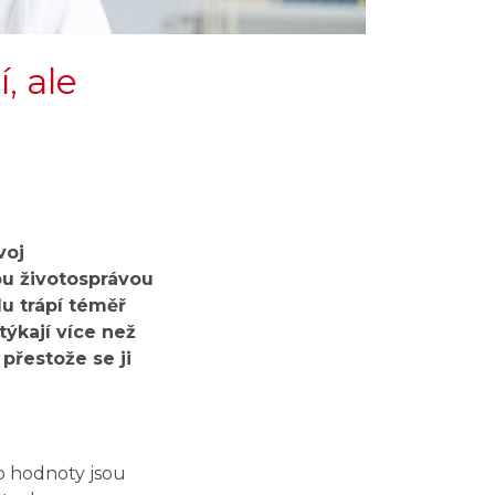
, ale
voj
ou životosprávou
u trápí téměř
týkají více než
přestože se ji
ho hodnoty jsou