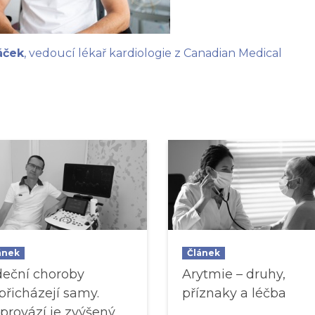
áček
, vedoucí lékař kardiologie z Canadian Medical
ánek
Článek
deční choroby
Arytmie – druhy,
přicházejí samy.
příznaky a léčba
provází je zvýšený