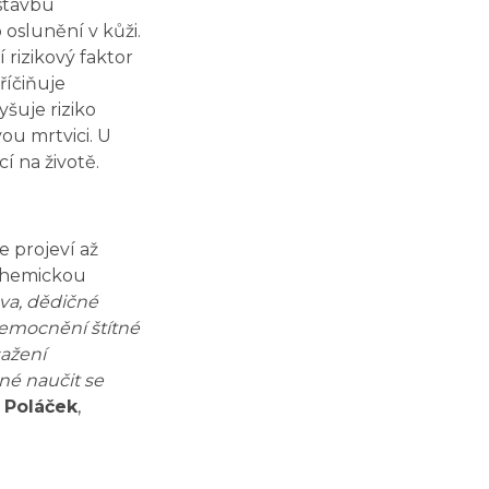
 stavbu
oslunění v kůži.
rizikový faktor
říčiňuje
šuje riziko
ou mrtvici. U
í na životě.
 projeví až
schemickou
ava, dědičné
onemocnění štítné
sažení
né naučit se
 Poláček
,