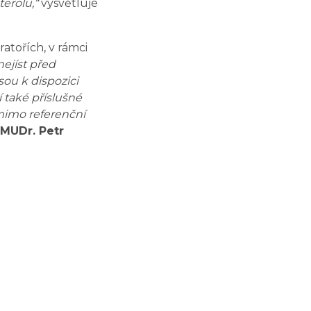
terolu,“
vysvětluje
atořích, v rámci
nejíst před
sou k dispozici
 také příslušné
mimo referenční
MUDr. Petr