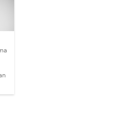
éma
an