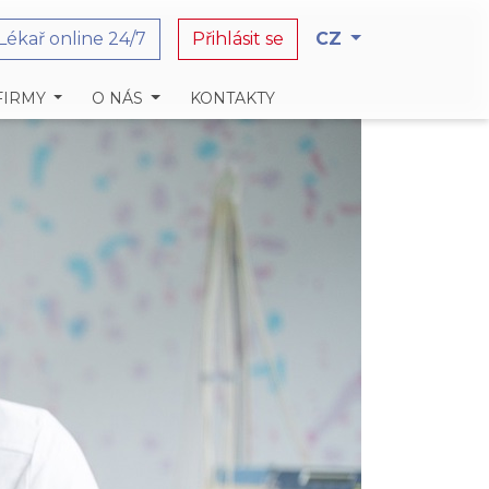
Lékař online 24/7
Přihlásit se
CZ
FIRMY
O NÁS
KONTAKTY