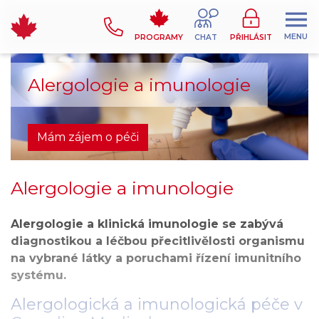
MENU
PROGRAMY
CHAT
PŘIHLÁSIT
Alergologie a imunologie
Mám zájem o péči
Alergologie a imunologie
Alergologie a klinická imunologie se zabývá
diagnostikou a léčbou přecitlivělosti organismu
na vybrané látky a poruchami řízení imunitního
systému.
Alergologická a imunologická péče v