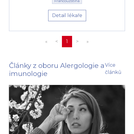
Francouzština
Detail lékaře
«
<
1
>
»
Články z oboru Alergologie a
Více
imunologie
článků