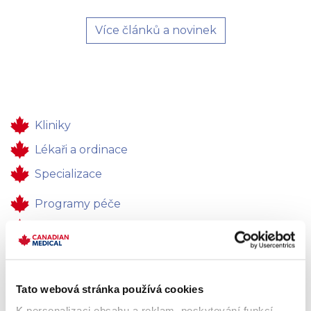
Více článků a novinek
Kliniky
Lékaři a ordinace
Specializace
Programy péče
Zdravotní péče
Pro firmy
Kontakty
Tato webová stránka používá cookies
Zpětná vazba
K personalizaci obsahu a reklam, poskytování funkcí