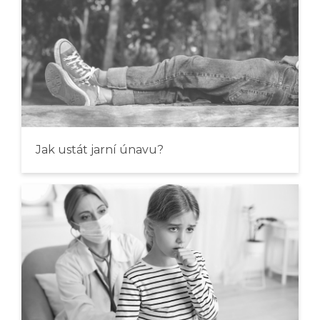
Jak ustát jarní únavu?