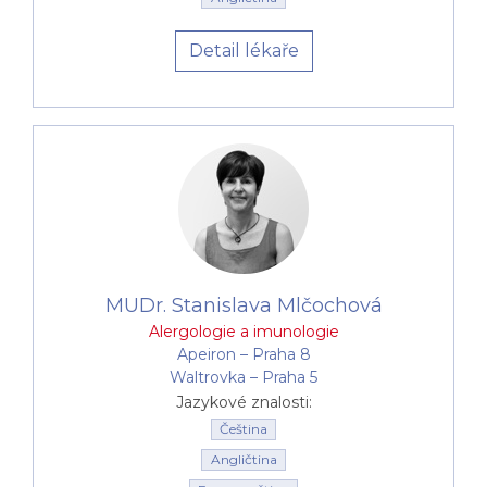
V rámci Canadian Medical spolupracuje naše
Detail lékaře
alergologie také s ORL specialisty, kožními
lékaři, plicními odborníky, internisty či gynekology.
Všichni lékaři pracují jako tým a sdílejí jednu
dokumentaci.
V případě potřeby spolupracujeme
také s dalšími odbornými, většinou univerzitními,
pracovišti.
MUDr. Stanislava Mlčochová
Alergologie a imunologie
Apeiron –⁠⁠⁠⁠⁠⁠ Praha 8
Waltrovka –⁠⁠⁠⁠⁠⁠ Praha 5
Jazykové znalosti:
Čeština
Angličtina