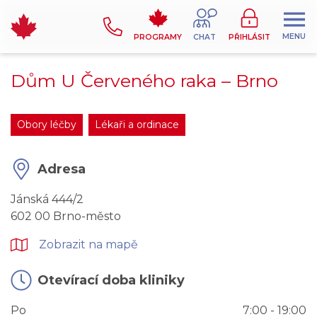
MENU
PROGRAMY
CHAT
PŘIHLÁSIT
Dům U Červeného raka –⁠⁠⁠⁠⁠⁠ Brno
Obory léčby
Lékaři a ordinace
Adresa
Jánská 444/2
602 00 Brno-město
Zobrazit na mapě
Otevírací doba kliniky
Po
7:00 - 19:00