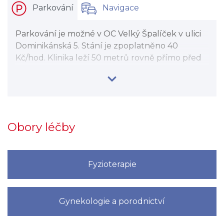
Parkování
Navigace
Parkování je možné v OC Velký Špalíček v ulici
Dominikánská 5. Stání je zpoplatněno 40
Kč/hod. Klinika leží 50 metrů rovně přímo před
hlavním vchodem do obchodního centra.
Obory léčby
Fyzioterapie
Gynekologie a porodnictví