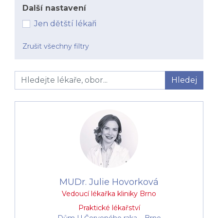
Další nastavení
Jen dětští lékaři
Zrušit všechny filtry
Hledej
MUDr. Julie Hovorková
Vedoucí lékařka kliniky Brno
Praktické lékařství
Dům U Červeného raka –⁠⁠⁠⁠⁠⁠ Brno