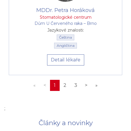
MDDr. Petra Horáková
Stomatologické centrum
Dům U Červeného raka –⁠⁠⁠⁠⁠⁠ Brno
Jazykové znalosti:
Čeština
Angličtina
Detail lékaře
«
<
1
2
3
>
»
;
Články a novinky