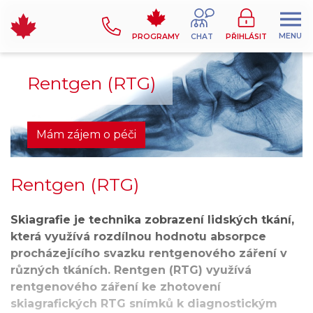
MENU
PROGRAMY
CHAT
PŘIHLÁSIT
Rentgen (RTG)
Mám zájem o péči
Rentgen (RTG)
Skiagrafie je technika zobrazení lidských tkání,
která využívá rozdílnou hodnotu absorpce
procházejícího svazku rentgenového záření v
různých tkáních. Rentgen (RTG) využívá
rentgenového záření ke zhotovení
skiagrafických RTG snímků k diagnostickým