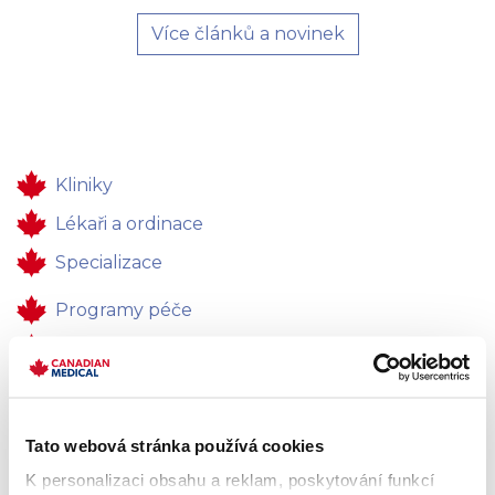
Více článků a novinek
Kliniky
Lékaři a ordinace
Specializace
Programy péče
Zdravotní péče
Pro firmy
Kontakty
Tato webová stránka používá cookies
Zpětná vazba
K personalizaci obsahu a reklam, poskytování funkcí