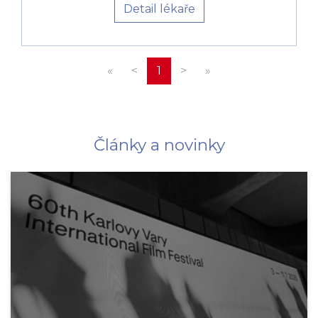
Detail lékaře
«
<
1
>
»
Články a novinky