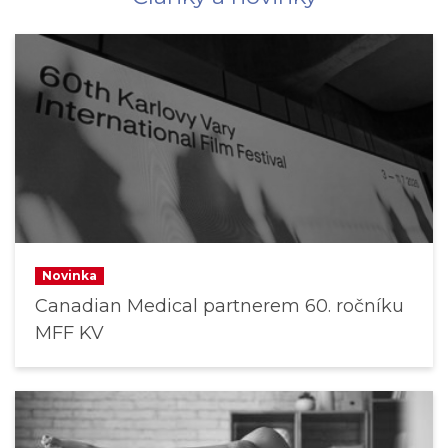
Novinka
Canadian Medical partnerem 60. ročníku
MFF KV