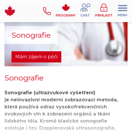
MENU
PROGRAMY
CHAT
PŘIHLÁSIT
Sonografie
Mám zájem o péči
Sonografie
Sonografie (ultrazvukové vyšetření)
je neinvazivní moderní zobrazovací metoda,
která používá odraz vysokofrekvenčních
zvukových vln k zobrazení orgánů a tkání
lidského těla. Kromě klasické sonografie
existuje i tzv. Dopplerovská ultrasonografie,