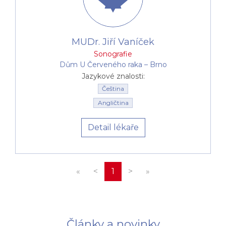
MUDr. Jiří Vaníček
Sonografie
Dům U Červeného raka –⁠⁠⁠⁠⁠⁠ Brno
Jazykové znalosti:
Čeština
Angličtina
Detail lékaře
«
<
1
>
»
Články a novinky