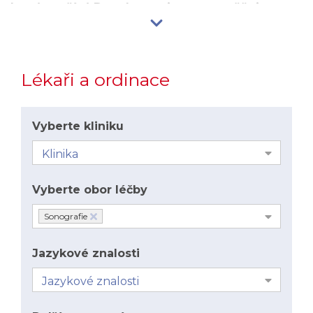
která využívá Dooplerova jevu a umožňuje
získat i informaci o rychlostech pohybu tkání,
zejména krve. Používá se k zobrazení krevního
proudu a zviditelnění cévní stěny.
Lékaři a ordinace
Do oboru radiologie byly postupem doby začleněny
i další, především diagnostické metody, které
nevyužívají ionizujícího záření. Lékařská
Vyberte kliniku
sonografie je diagnostická zobrazovací technika
založená na registraci ultrazvuku odraženého od
tkání.
Vyberte obor léčby
Sonofgrafie se nejčastěji využívá pro vyšetření
následující části lidského těla:
Sonografie
břicho (játra, žlučník, pankreas, sleziny,
Jazykové znalosti
lymfatické uzliny a cévní struktury)
ledviny a jejich okolí (vývodné močové cesty,
močový měchýř)