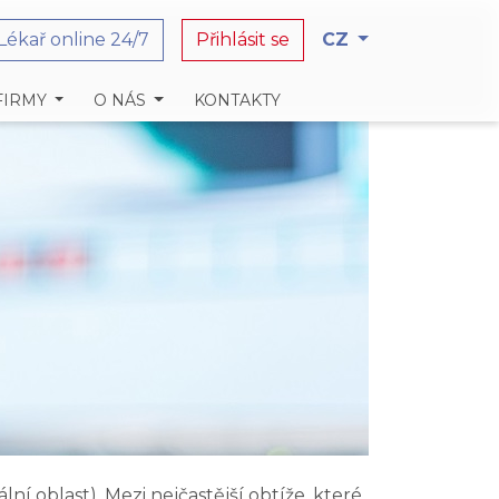
Lékař online 24/7
Přihlásit se
CZ
FIRMY
O NÁS
KONTAKTY
í oblast). Mezi nejčastější obtíže, které