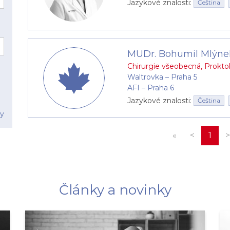
Jazykové znalosti:
Čeština
MUDr. Bohumil Mlýne
Chirurgie všeobecná
,
Prokto
Waltrovka –⁠⁠⁠⁠⁠⁠ Praha 5
AFI –⁠⁠⁠⁠⁠⁠ Praha 6
Jazykové znalosti:
Čeština
ry
«
<
1
>
Články a novinky