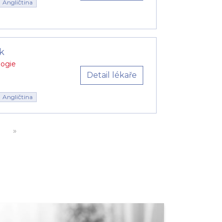
Angličtina
k
logie
Detail lékaře
Angličtina
»