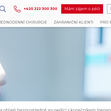
Mám zájem o péči
+420 222 300 300
JEDNODENNÍ CHIRURGIE
ZAHRANIČNÍ KLIENTI
PRO 
oblasti bezprostředně sousedící s konečníkem (perianáln