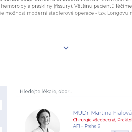
í hemoroidy a praskliny (fissury). Většinu pacientů léč
ie možnost moderní staplerové operace - tzv. Longovu
MUDr. Martina Fialová
Chirurgie všeobecná
,
Prokto
AFI –⁠⁠⁠⁠⁠⁠ Praha 6