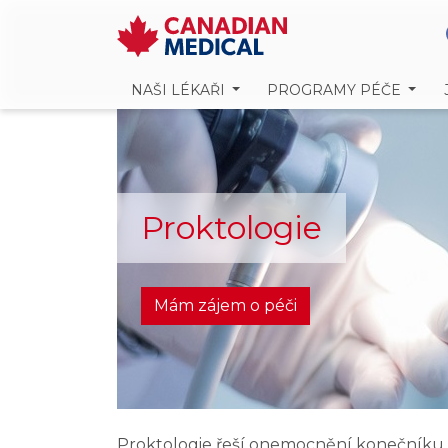
NAŠI LÉKAŘI
PROGRAMY PÉČE
Proktologie
Mám zájem o péči
Proktologie řeší onemocnění konečníku a 