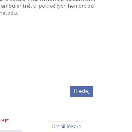
íme ambulantně, u pokročilých hemoroidů
 metodu.
Hledej
logie
Detail lékaře