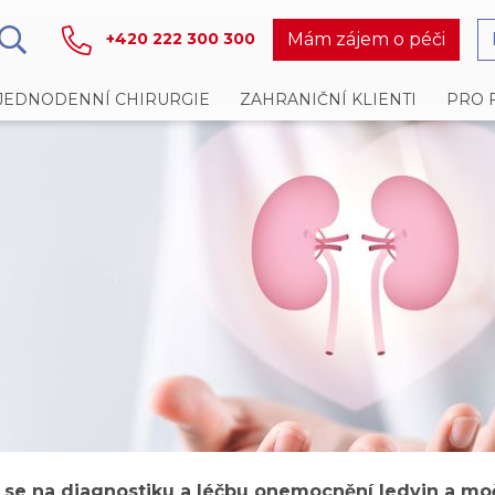
Mám zájem o péči
+420 222 300 300
JEDNODENNÍ CHIRURGIE
ZAHRANIČNÍ KLIENTI
PRO 
cí se na diagnostiku a léčbu onemocnění ledvin a m