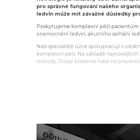
pro správné fungování našeho organism
ledvin může mít závažné důsledky pro 
Poskytujeme komplexní péči pacientům s
onemocnění ledvin, akutního selhání le
Naši specialisté úzce spolupracují s ostatní
komplexní péči. Na základě nejnovějších
metody. Důraz klademe také na prevenci 