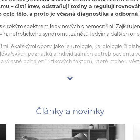
u – čistí krev, odstraňují toxiny a regulují rovnov
celé tělo, a proto je včasná diagnostika a odborná
 širokým spektrem ledvinových onemocnění. Zajišťujem
dvin, nefrotického syndromu, zánětů ledvin a dalších 
mi lékařskými obory, jako je urologie, kardiologie či diabet
 lékařských poznatků a individuálních potřeb pacienta 
a včasné odhalení rizikových faktorů, které mohou vést
Články a novinky