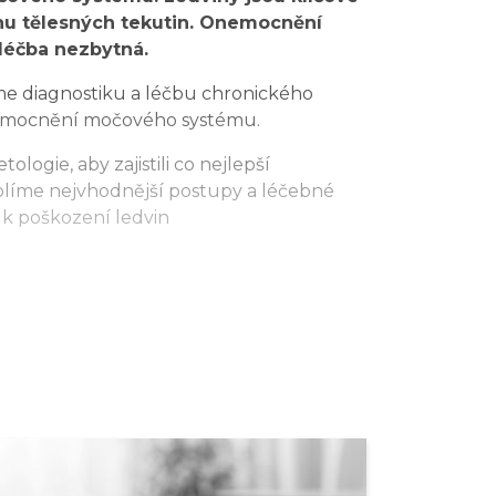
áhu tělesných tekutin. Onemocnění
 léčba nezbytná.
e diagnostiku a léčbu chronického
onemocnění močového systému.
ologie, aby zajistili co nejlepší
volíme nejvhodnější postupy a léčebné
 k poškození ledvin