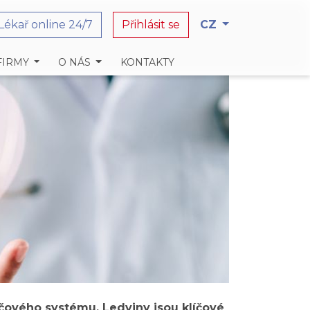
Lékař online 24/7
Přihlásit se
CZ
FIRMY
O NÁS
KONTAKTY
očového systému. Ledviny jsou klíčové