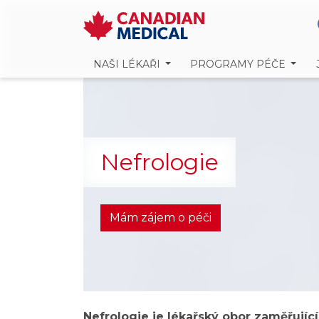
NAŠI LÉKAŘI
PROGRAMY PÉČE
Nefrologie
Mám zájem o péči
Nefrologie je lékařský obor zaměřují