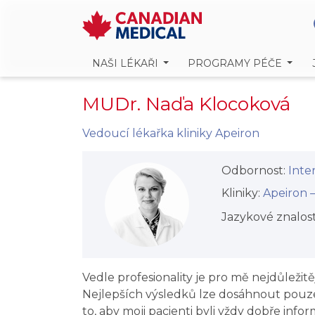
NAŠI LÉKAŘI
PROGRAMY PÉČE
MUDr. Naďa Klocoková
Vedoucí lékařka kliniky Apeiron
Odbornost:
Inter
Kliniky:
Apeiron –⁠⁠⁠
Jazykové znalost
Vedle profesionality je pro mě nejdůležit
Nejlepších výsledků lze dosáhnout pouze
to, aby moji pacienti byli vždy dobře info