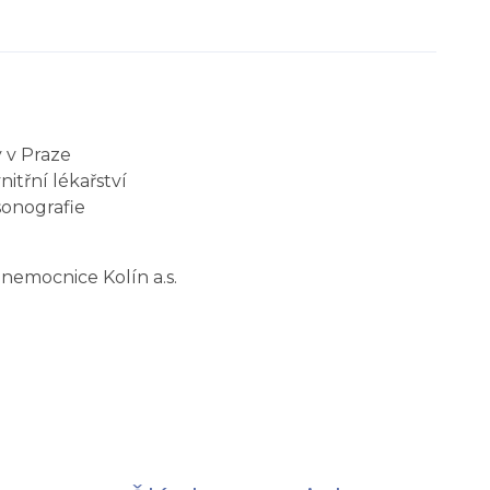
y v Praze
itřní lékařství
sonografie
 nemocnice Kolín a.s.