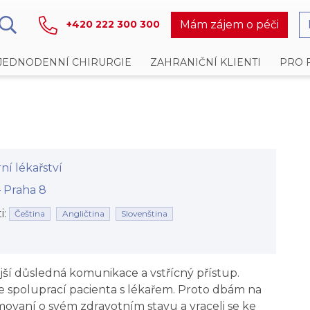
Mám zájem o péči
+420 222 300 300
JEDNODENNÍ CHIRURGIE
ZAHRANIČNÍ KLIENTI
PRO 
ní lékařství
⁠⁠⁠ Praha 8
i:
Čeština
Angličtina
Slovenština
ější důsledná komunikace a vstřícný přístup.
 spoluprací pacienta s lékařem. Proto dbám na
rmovaní o svém zdravotním stavu a vraceli se ke