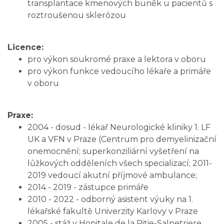
transplantace kmenových buněk u pacientů s
roztroušenou sklerózou
Licence:
pro výkon soukromé praxe a lektora v oboru
pro výkon funkce vedoucího lékaře a primáře
v oboru
Praxe:
2004 - dosud - lékař Neurologické kliniky 1. LF
UK a VFN v Praze (Centrum pro demyelinizační
onemocnění; superkonziliární vyšetření na
lůžkových odděleních všech specializací; 2011-
2019 vedoucí akutní příjmové ambulance;
2014 - 2019 - zástupce primáře
2010 - 2022 - odborný asistent výuky na 1.
lékařské fakultě Univerzity Karlovy v Praze
2005 - stáž v Hopitale de la Pitie-Salpetriere,