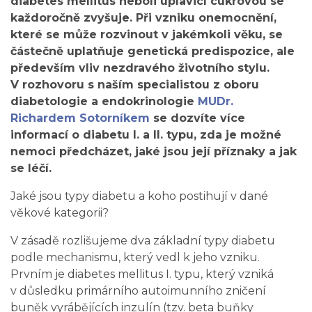
diabetes mellitus neboli úplavicí cukrovou se
každoročně zvyšuje. Při vzniku onemocnění,
které se může rozvinout v jakémkoli věku, se
částečně uplatňuje genetická predispozice, ale
především vliv nezdravého životního stylu.
V rozhovoru s naším specialistou z oboru
diabetologie a endokrinologie
MUDr.
Richardem Sotorníkem
se dozvíte více
informací o diabetu I. a II. typu, zda je možné
nemoci předcházet, jaké jsou její příznaky a jak
se léčí.
Jaké jsou typy diabetu a koho postihují v dané
věkové kategorii?
V zásadě rozlišujeme dva základní typy diabetu
podle mechanismu, který vedl k jeho vzniku.
Prvním je diabetes mellitus I. typu, který vzniká
v důsledku primárního autoimunního zničení
buněk vyrábějících inzulín (tzv. beta buňky