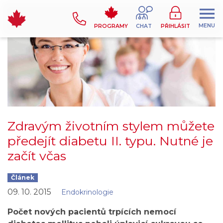
MENU
PROGRAMY
CHAT
PŘIHLÁSIT
Zdravým životním stylem můžete
předejít diabetu II. typu. Nutné je
začít včas
Článek
09. 10. 2015
Endokrinologie
Počet nových pacientů trpících nemocí