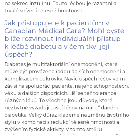
na sekreci inzulínu. Touto léčbou je razantní a
trvalé snížení tělesné hmotnosti.
Jak přistupujete k pacientům v
Canadian Medical Care? Mohl byste
blíže rozvinout individuální přístup
k léčbě diabetu a v čem tkví její
úspěch?
Diabetes je multifaktoriální onemocnění, které
může být provázeno řadou dalších onemocnění a
komplikacemi cukrovky. Navíc úspěch léčby velmi
závisí na spolupráci pacienta, na jeho schopnostech,
věku a dalších dispozicích. Liší se též tolerance
různých léků. To všechno jsou důvody, které
nezbytně vyžadují „ušití léčby na míru“ daného
diabetika. Velký důraz klademe na změnu životního
stylu v kombinaci s redukcí tělesné hmotnosti a
zvýšením fyzické aktivity. V tomto směru