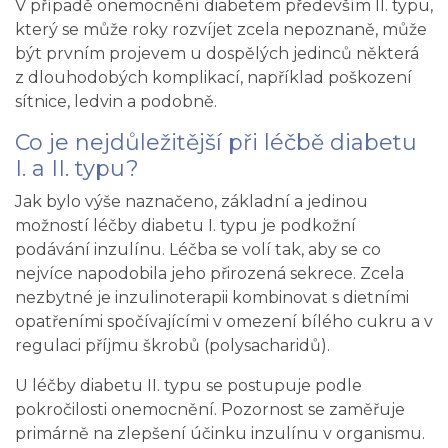
V případě onemocnění diabetem především II. typu,
který se může roky rozvíjet zcela nepoznaně, může
být prvním projevem u dospělých jedinců některá
z dlouhodobých komplikací, například poškození
sítnice, ledvin a podobně.
Co je nejdůležitější při léčbě diabetu
I. a II. typu?
Jak bylo výše naznačeno, základní a jedinou
možností léčby diabetu I. typu je podkožní
podávání inzulínu. Léčba se volí tak, aby se co
nejvíce napodobila jeho přirozená sekrece. Zcela
nezbytné je inzulinoterapii kombinovat s dietními
opatřeními spočívajícími v omezení bílého cukru a v
regulaci příjmu škrobů (polysacharidů).
U léčby diabetu II. typu se postupuje podle
pokročilosti onemocnění. Pozornost se zaměřuje
primárně na zlepšení účinku inzulínu v organismu.