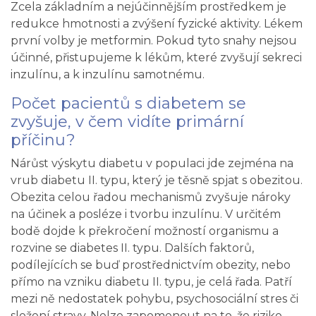
Zcela základním a nejúčinnějším prostředkem je
redukce hmotnosti a zvýšení fyzické aktivity. Lékem
první volby je metformin. Pokud tyto snahy nejsou
účinné, přistupujeme k lékům, které zvyšují sekreci
inzulínu, a k inzulínu samotnému.
Počet pacientů s diabetem se
zvyšuje, v čem vidíte primární
příčinu?
Nárůst výskytu diabetu v populaci jde zejména na
vrub diabetu II. typu, který je těsně spjat s obezitou.
Obezita celou řadou mechanismů zvyšuje nároky
na účinek a posléze i tvorbu inzulínu. V určitém
bodě dojde k překročení možností organismu a
rozvine se diabetes II. typu. Dalších faktorů,
podílejících se buď prostřednictvím obezity, nebo
přímo na vzniku diabetu II. typu, je celá řada. Patří
mezi ně nedostatek pohybu, psychosociální stres či
složení stravy. Nelze zapomenout na to, že riziko