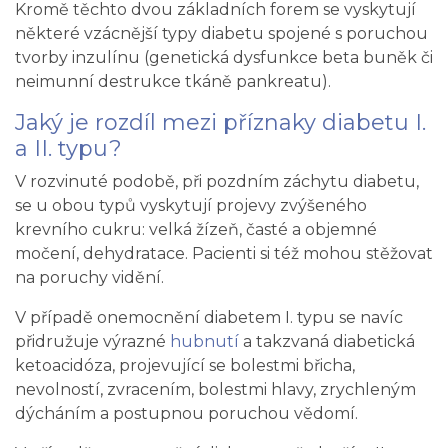
Kromě těchto dvou základních forem se vyskytují
některé vzácnější typy diabetu spojené s poruchou
tvorby inzulínu (genetická dysfunkce beta buněk či
neimunní destrukce tkáně pankreatu).
Jaký je rozdíl mezi příznaky diabetu I.
a II. typu?
V rozvinuté podobě, při pozdním záchytu diabetu,
se u obou typů vyskytují projevy zvýšeného
krevního cukru: velká žízeň, časté a objemné
močení, dehydratace. Pacienti si též mohou stěžovat
na poruchy vidění.
V případě onemocnění diabetem I. typu se navíc
přidružuje výrazné
hubnutí
a takzvaná diabetická
ketoacidóza, projevující se bolestmi břicha,
nevolností, zvracením, bolestmi hlavy, zrychleným
dýcháním a postupnou poruchou vědomí.