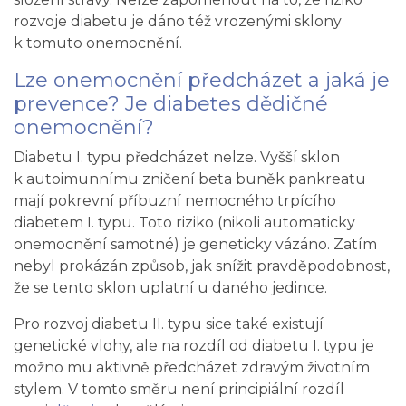
rozvoje diabetu je dáno též vrozenými sklony
k tomuto onemocnění.
Lze onemocnění předcházet a jaká je
prevence? Je diabetes dědičné
onemocnění?
Diabetu I. typu předcházet nelze. Vyšší sklon
k autoimunnímu zničení beta buněk pankreatu
mají pokrevní příbuzní nemocného trpícího
diabetem I. typu. Toto riziko (nikoli automaticky
onemocnění samotné) je geneticky vázáno. Zatím
nebyl prokázán způsob, jak snížit pravděpodobnost,
že se tento sklon uplatní u daného jedince.
Pro rozvoj diabetu II. typu sice také existují
genetické vlohy, ale na rozdíl od diabetu I. typu je
možno mu aktivně předcházet zdravým životním
stylem. V tomto směru není principiální rozdíl