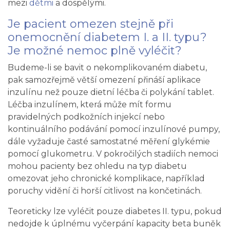
mezi
dětmi
a dospělými.
Je pacient omezen stejně při
onemocnění diabetem I. a II. typu?
Je možné nemoc plně vyléčit?
Budeme-li se bavit o nekomplikovaném diabetu,
pak samozřejmě větší omezení přináší aplikace
inzulínu než pouze dietní léčba či polykání tablet.
Léčba inzulínem, která může mít formu
pravidelných podkožních injekcí nebo
kontinuálního podávání pomocí inzulínové pumpy,
dále vyžaduje časté samostatné měření glykémie
pomocí glukometru. V pokročilých stadiích nemoci
mohou pacienty bez ohledu na typ diabetu
omezovat jeho chronické komplikace, například
poruchy vidění či horší citlivost na končetinách.
Teoreticky lze vyléčit pouze diabetes II. typu, pokud
nedojde k úplnému vyčerpání kapacity beta buněk