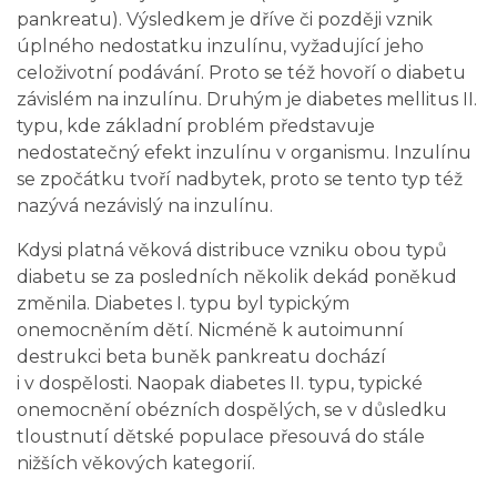
pankreatu). Výsledkem je dříve či později vznik
úplného nedostatku inzulínu, vyžadující jeho
celoživotní podávání. Proto se též hovoří o diabetu
závislém na inzulínu. Druhým je diabetes mellitus II.
typu, kde základní problém představuje
nedostatečný efekt inzulínu v organismu. Inzulínu
se zpočátku tvoří nadbytek, proto se tento typ též
nazývá nezávislý na inzulínu.
Kdysi platná věková distribuce vzniku obou typů
diabetu se za posledních několik dekád poněkud
změnila. Diabetes I. typu byl typickým
onemocněním dětí. Nicméně k autoimunní
destrukci beta buněk pankreatu dochází
i v dospělosti. Naopak diabetes II. typu, typické
onemocnění obézních dospělých, se v důsledku
tloustnutí dětské populace přesouvá do stále
nižších věkových kategorií.