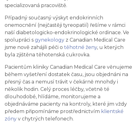
specializovaná pracoviště.
Případný současný výskyt endokrinních
onemocnění (nejčastěji tyreopatií) řešíme v rámci
naší diabetologicko-endokrinologické ordinace. Ve
spolupráci s
gynekology
z Canadian Medical Care
jsme nově zahájili péči o
těhotné ženy
, u kterých
byla zjištěna těhotenská cukrovka.
Pacientům kliniky Canadian Medical Care věnujeme
během vyšetření dostatek času, jsou objednáni na
přesný čas a nemusí trávit v čekárně mnohdy i
několik hodin. Celý proces léčby, včetně té
dlouhodobé, hlídáme, monitorujeme a
objednáváme pacienty na kontroly, které jim vždy
předem připomínáme prostřednictvím
klientské
zóny
v chytrých telefonech.