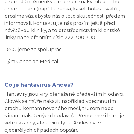
území Jižní Ameriky a máte příznaky infekčního
onemocnění (např. horečka, kašel, bolesti svalů),
prosíme vás, abyste nás o této skutečnosti předem
informovali. Kontaktujte nás prosím ještě před
návštěvou kliniky, a to prostřednictvím klientské
linky na telefonním čísle 222 300 300.
Děkujeme za spolupráci.
Tým Canadian Medical
Co je hantavirus Andes?
Hantaviry jsou viry přenášené především hlodavci.
Člověk se může nakazit například vdechnutím
prachu kontaminovaného močí, trusem nebo
slinami nakažených hlodavců. Přenos mezi lidmi je
velmi vzácný, ale u viru typu Andes byl v
ojedinělých případech popsán.