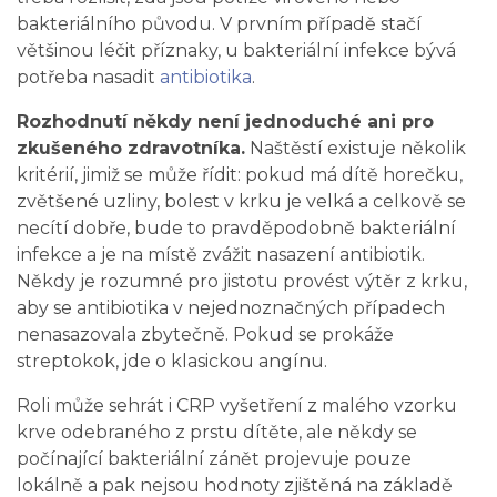
bakteriálního původu. V prvním případě stačí
většinou léčit příznaky, u bakteriální infekce bývá
potřeba nasadit
antibiotika
.
Rozhodnutí někdy není jednoduché ani pro
zkušeného zdravotníka.
Naštěstí existuje několik
kritérií, jimiž se může řídit: pokud má dítě horečku,
zvětšené uzliny, bolest v krku je velká a celkově se
necítí dobře, bude to pravděpodobně bakteriální
infekce a je na místě zvážit nasazení antibiotik.
Někdy je rozumné pro jistotu provést výtěr z krku,
aby se antibiotika v nejednoznačných případech
nenasazovala zbytečně. Pokud se prokáže
streptokok, jde o klasickou angínu.
Roli může sehrát i CRP vyšetření z malého vzorku
krve odebraného z prstu dítěte, ale někdy se
počínající bakteriální zánět projevuje pouze
lokálně a pak nejsou hodnoty zjištěná na základě