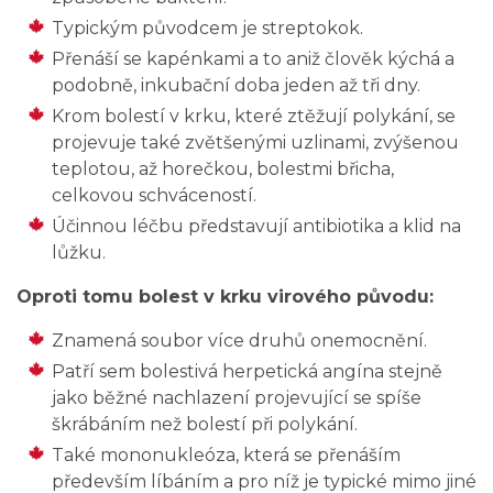
Typickým původcem je streptokok.
Přenáší se kapénkami a to aniž člověk kýchá a
podobně, inkubační doba jeden až tři dny.
Krom bolestí v krku, které ztěžují polykání, se
projevuje také zvětšenými uzlinami, zvýšenou
teplotou, až horečkou, bolestmi břicha,
celkovou schváceností.
Účinnou léčbu představují antibiotika a klid na
lůžku.
Oproti tomu bolest v krku virového původu:
Znamená soubor více druhů onemocnění.
Patří sem bolestivá herpetická angína stejně
jako běžné nachlazení projevující se spíše
škrábáním než bolestí při polykání.
Také mononukleóza, která se přenáším
především líbáním a pro níž je typické mimo jiné