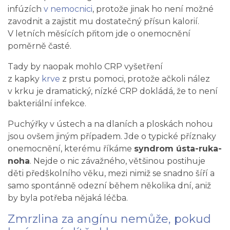
infúzích
v nemocnici
, protože jinak ho není možné
zavodnit a zajistit mu dostatečný přísun kalorií.
V letních měsících přitom jde o onemocnění
poměrně časté.
Tady by naopak mohlo CRP vyšetření
z kapky
krve
z prstu pomoci, protože ačkoli nález
v krku je dramatický, nízké CRP dokládá, že to není
bakteriální infekce.
Puchýřky v ústech a na dlaních a ploskách nohou
jsou ovšem jiným případem. Jde o typické příznaky
onemocnění, kterému říkáme
syndrom ústa-ruka-
noha
. Nejde o nic závažného, většinou postihuje
děti předškolního věku, mezi nimiž se snadno šíří a
samo spontánně odezní během několika dní, aniž
by byla potřeba nějaká léčba.
Zmrzlina za angínu nemůže, pokud