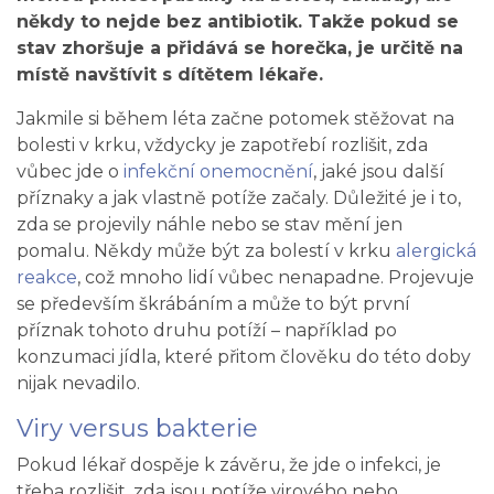
někdy to nejde bez antibiotik. Takže pokud se
stav zhoršuje a přidává se horečka, je určitě na
místě navštívit s dítětem lékaře.
Jakmile si během léta začne potomek stěžovat na
bolesti v krku, vždycky je zapotřebí rozlišit, zda
vůbec jde o
infekční onemocnění
, jaké jsou další
příznaky a jak vlastně potíže začaly. Důležité je i to,
zda se projevily náhle nebo se stav mění jen
pomalu. Někdy může být za bolestí v krku
alergická
reakce
, což mnoho lidí vůbec nenapadne. Projevuje
se především škrábáním a může to být první
příznak tohoto druhu potíží – například po
konzumaci jídla, které přitom člověku do této doby
nijak nevadilo.
Viry versus bakterie
Pokud lékař dospěje k závěru, že jde o infekci, je
třeba rozlišit, zda jsou potíže virového nebo