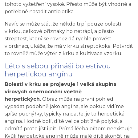
tohoto vyšetření vysoké. Přesto může být vhodné a
potřebné nasadit antibiotika.
Navíc se může stát, že někdo trpí pouze bolestí
v krku, celkové příznaky ho netrápí, a přesto
streptest, který se rovněž dá rychle provést
v ordinaci, ukáže, že má v krku streptokoka. Potvrdit
to rovněž může výtěr z krku a kultivace vzorku.
Léto s sebou přináší bolestivou
herpetickou angínu
Bolestí v krku se projevuje i velká skupina
virových onemocnění včetně
herpetických.
Obraz může na první pohled
vypadat podobně jako angína, ale pokud vidíme
spíše puchýřky, typicky na patře, je to herpetická
angína. Hodně bolí, dítě velice obtížně polyká, a
odmítá proto jíst i pít. Přímá léčba přitom neexistuje.
Kvůli herpetické angíně může malé dítě skončit na