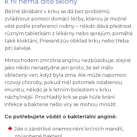
k ní nemá dítě sklony
Běžné škrábání v krku se dá bez problémů
zvládnout pomocí domácí léčby, kterou je možné
vést podle preferencí rodiny – někdo dává přednost
různým tabletkám z lékárny nebo sprejům, pomáhá
také kloktání, Priessnitzův obklad krku nebo třeba
pití šalvěje.
Mimochodem zmrzlina angínu nezpůsobuje, stejně
jako nikdo nenastydne jen proto, že šel málo
oblečený ven, když byla zima. Ale může napomoci
rozvoji choroby, pokud měl potomek oslabenou
imunitu, někdo je k letním bolestem v krku
náchylnější. Prochladlý krk se pak hůře brání
infekce a bakterie nebo viry se mohou množit.
Co potřebujete vědět o bakteriální angíně:
Jde o zánětlivé onemocnění krčních mandlí,
způsobené bakterií.