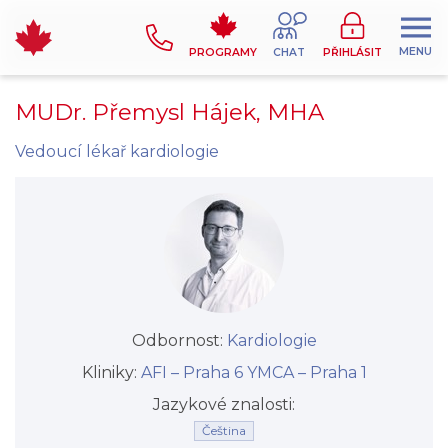
MENU
PROGRAMY
CHAT
PŘIHLÁSIT
MUDr. Přemysl Hájek, MHA
Vedoucí lékař kardiologie
Odbornost:
Kardiologie
Kliniky:
AFI –⁠⁠⁠⁠⁠⁠ Praha 6
YMCA –⁠⁠⁠⁠⁠⁠ Praha 1
Jazykové znalosti:
Čeština