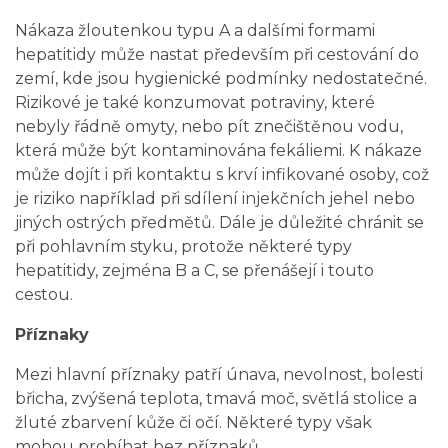
Nákaza žloutenkou typu A a dalšími formami
hepatitidy může nastat především při cestování do
zemí, kde jsou hygienické podmínky nedostatečné.
Rizikové je také konzumovat potraviny, které
nebyly řádně omyty, nebo pít znečištěnou vodu,
která může být kontaminována fekáliemi. K nákaze
může dojít i při kontaktu s krví infikované osoby, což
je riziko například při sdílení injekčních jehel nebo
jiných ostrých předmětů. Dále je důležité chránit se
při pohlavním styku, protože některé typy
hepatitidy, zejména B a C, se přenášejí i touto
cestou.
Příznaky
Mezi hlavní příznaky patří únava, nevolnost, bolesti
břicha, zvýšená teplota, tmavá moč, světlá stolice a
žluté zbarvení kůže či očí. Některé typy však
mohou probíhat bez příznaků.