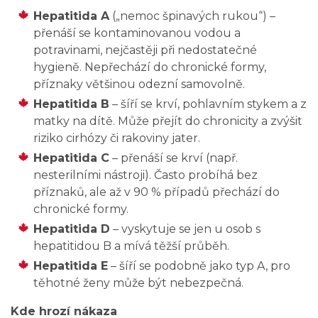
Hepatitida A
(„nemoc špinavých rukou“) –
přenáší se kontaminovanou vodou a
potravinami, nejčastěji při nedostatečné
hygieně. Nepřechází do chronické formy,
příznaky většinou odezní samovolně.
Hepatitida B
– šíří se krví, pohlavním stykem a z
matky na dítě. Může přejít do chronicity a zvýšit
riziko cirhózy či rakoviny jater.
Hepatitida C
– přenáší se krví (např.
nesterilními nástroji). Často probíhá bez
příznaků, ale až v 90 % případů přechází do
chronické formy.
Hepatitida D
– vyskytuje se jen u osob s
hepatitidou B a mívá těžší průběh.
Hepatitida E
– šíří se podobně jako typ A, pro
těhotné ženy může být nebezpečná.
Kde hrozí nákaza