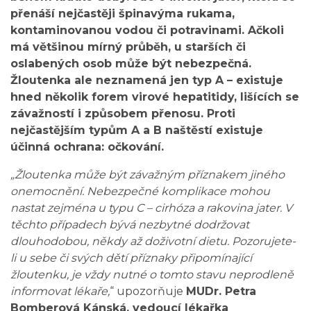
přenáší nejčastěji špinavýma rukama,
kontaminovanou vodou či potravinami. Ačkoli
má většinou mírný průběh, u starších či
oslabených osob může být nebezpečná.
Žloutenka ale neznamená jen typ A – existuje
hned několik forem virové hepatitidy, lišících se
závažností i způsobem přenosu. Proti
nejčastějším typům A a B naštěstí existuje
účinná ochrana: očkování.
„Žloutenka může být závažným příznakem jiného
onemocnění. Nebezpečné komplikace mohou
nastat zejména u typu C – cirhóza a rakovina jater. V
těchto případech bývá nezbytné dodržovat
dlouhodobou, někdy až doživotní dietu. Pozorujete-
li u sebe či svých dětí příznaky připomínající
žloutenku, je vždy nutné o tomto stavu neprodleně
informovat lékaře,
“ upozorňuje
MUDr. Petra
Bomberová Kánská, vedoucí lékařka