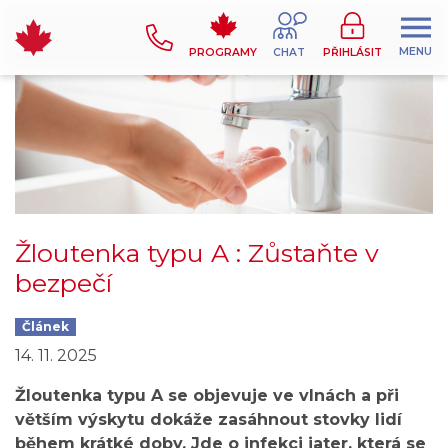
MENU
PROGRAMY
CHAT
PŘIHLÁSIT
Žloutenka typu A : Zůstaňte v
bezpečí
Článek
14. 11. 2025
Žloutenka typu A se objevuje ve vlnách a při
větším výskytu dokáže zasáhnout stovky lidí
během krátké doby. Jde o infekci jater, která se