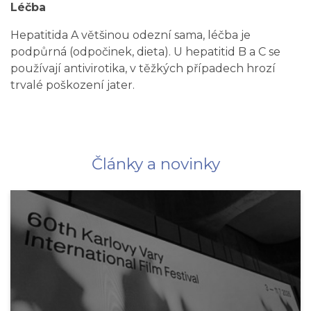
Léčba
Hepatitida A většinou odezní sama, léčba je
podpůrná (odpočinek, dieta). U hepatitid B a C se
používají antivirotika, v těžkých případech hrozí
trvalé poškození jater.
Články a novinky