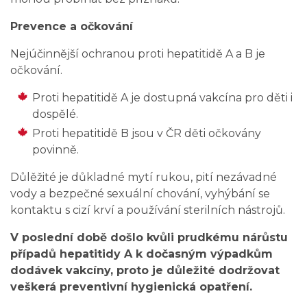
Prevence a očkování
Nejúčinnější ochranou proti hepatitidě A a B je
očkování.
Proti hepatitidě A je dostupná vakcína pro děti i
dospělé.
Proti hepatitidě B jsou v ČR děti očkovány
povinně.
Důlěžité je důkladné mytí rukou, pití nezávadné
vody a bezpečné sexuální chování, vyhýbání se
kontaktu s cizí krví a používání sterilních nástrojů.
V poslední době došlo kvůli prudkému nárůstu
případů hepatitidy A k dočasným výpadkům
dodávek vakcíny, proto je důležité dodržovat
veškerá preventivní hygienická opatření.