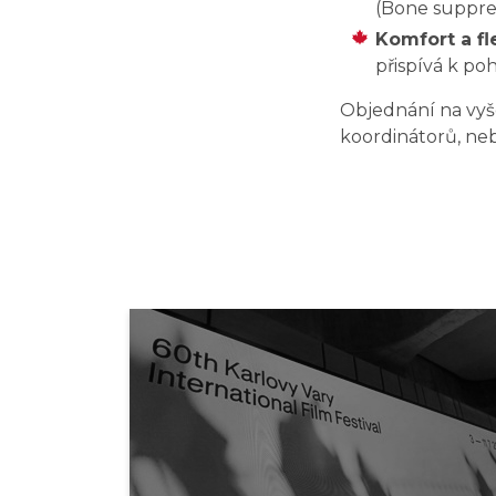
(Bone suppres
Komfort a fle
přispívá k poh
Objednání na vyše
koordinátorů, neb