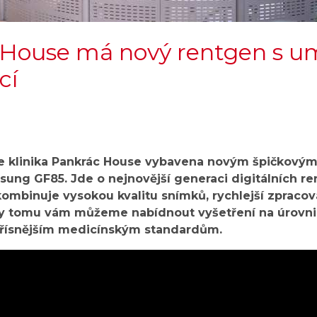
 House má nový rentgen s u
cí
 je klinika Pankrác House vybavena novým špičkovým
ng GF85. Jde o nejnovější generaci digitálních r
kombinuje vysokou kvalitu snímků, rychlejší zpracov
y tomu vám můžeme nabídnout vyšetření na úrovni,
řísnějším medicínským standardům.