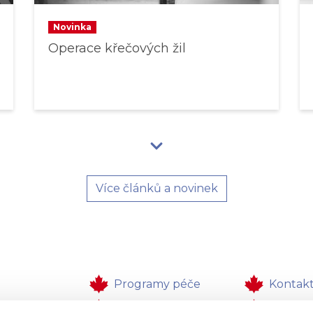
Novinka
Operace křečových žil
Více článků a novinek
Programy péče
Kontak
a ordinace
Zdravotní péče
Zpětná