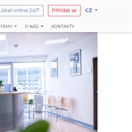
Lékař online 24/7
Přihlásit se
CZ
FIRMY
O NÁS
KONTAKTY