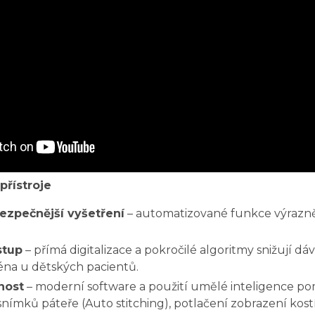
řístroje
bezpečnější vyšetření
– automatizované funkce výrazně
stup
– přímá digitalizace a pokročilé algoritmy snižují dáv
éna u dětských pacientů.
nost
– moderní software a použití umělé inteligence p
snímků páteře (Auto stitching), potlačení zobrazení kostí 