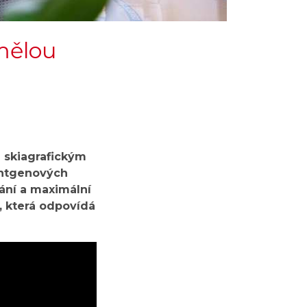
mělou
 skiagrafickým
entgenových
ání a maximální
 která odpovídá