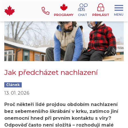
MENU
PROGRAMY
CHAT
PŘIHLÁSIT
Jak předcházet nachlazení
Článek
13. 01. 2026
Proč někteří lidé projdou obdobím nachlazení
bez sebemenšího škrábání v krku, zatímco jiní
onemocní hned při prvním kontaktu s viry?
Odpověď často není složitá – rozhodují malé