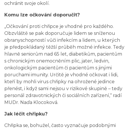
ochránit svoje okolí.
Komu lze očkování doporučit?
„Očkování proti chřipce je vhodné pro každého.
Obzvláště se pak doporučuje lidem se sníženou
obranyschopností vůči infekcím a lidem, u kterých
je předpokládaný těžší průběh možné infekce. Tedy
hlavně seniorům nad 65 let, diabetikům, pacientům
s chronickým onemocněním plic, jater, ledvin,
onkologickým pacientům či pacientům s jinými
poruchami imunity. Určitě je vhodné očkovat i lidi,
kteří by mohli virus chřipky na ohrožené jedince
přenést, i když sami nejsou v rizikové skupině – tedy
personál zdravotnických či sociálních zařízení,“ radí
MUDr. Naďa Klocoková.
Jak léčit chřipku?
Chřipka se, bohužel, často vyznačuje podobnými