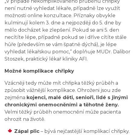
„V případě nekomplikovaného průběhu chřipky
není nutné vyhledat lékaře, případně lze využít
možnosti online konzultace. Příznaky obvykle
kulminují kolem 3. dne a nejpozději do 5. dne by
mělo docházet ke zlepšení. Pokud se ani 5. den
necítíte lépe, případně pokud se i dříve cítíte stále
hůře (především se vám špatně dýchá), je lépe
vyhledat lékařskou pomoc,“ doplňuje MUDr. Dalibor
Stoszek, praktický lékař kliniky AFI.
Možné komplikace chřipky
Vzácněji tedy může mít chřipka těžký průběh a
způsobit vážnější komplikace. Ohroženi jsou zde
zejména
kojenci, malé děti, senioři, lidé s jinými
chronickými onemocněními a těhotné ženy.
Velmi těžký průběh onemocnění může pacienta
ohrozit na životě.
Zápal plic
– bývá nejčastější komplikací chřipky.