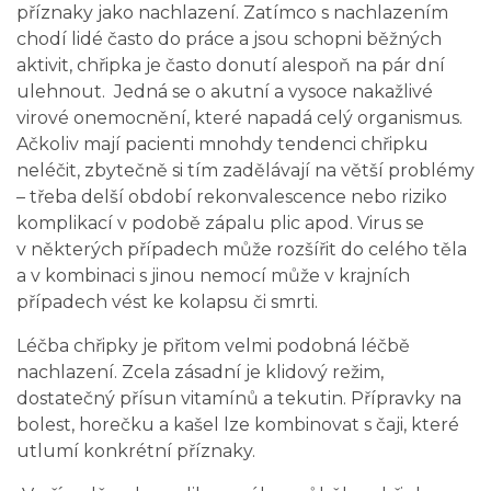
příznaky jako nachlazení. Zatímco s nachlazením
chodí lidé často do práce a jsou schopni běžných
aktivit, chřipka je často donutí alespoň na pár dní
ulehnout. Jedná se o akutní a vysoce nakažlivé
virové onemocnění, které napadá celý organismus.
Ačkoliv mají pacienti mnohdy tendenci chřipku
neléčit, zbytečně si tím zadělávají na větší problémy
– třeba delší období rekonvalescence nebo riziko
komplikací v podobě zápalu plic apod. Virus se
v některých případech může rozšířit do celého těla
a v kombinaci s jinou nemocí může v krajních
případech vést ke kolapsu či smrti.
Léčba chřipky je přitom velmi podobná léčbě
nachlazení. Zcela zásadní je klidový režim,
dostatečný přísun vitamínů a tekutin. Přípravky na
bolest, horečku a kašel lze kombinovat s čaji, které
utlumí konkrétní příznaky.