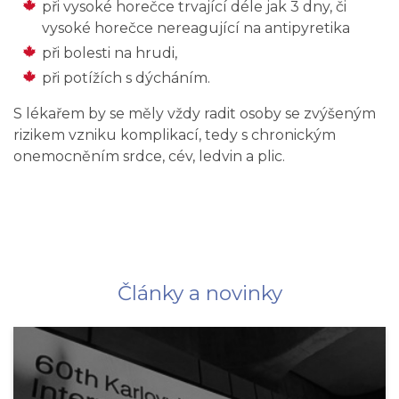
při vysoké horečce trvající déle jak 3 dny, či
vysoké horečce nereagující na antipyretika
při bolesti na hrudi,
při potížích s dýcháním.
S lékařem by se měly vždy radit osoby se zvýšeným
rizikem vzniku komplikací, tedy s chronickým
onemocněním srdce, cév, ledvin a plic.
Články a novinky