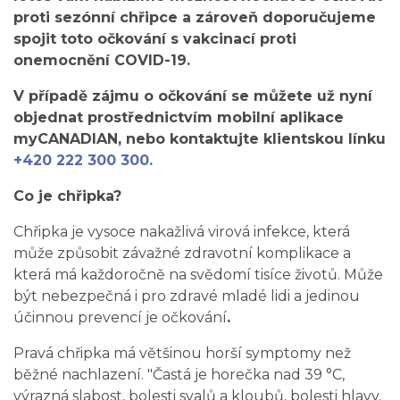
proti sezónní chřipce a zároveň doporučujeme
spojit toto očkování s vakcinací proti
onemocnění COVID-19.
V případě zájmu o očkování se můžete už nyní
objednat prostřednictvím mobilní aplikace
myCANADIAN, nebo kontaktujte klientskou línku
+420 222 300 300.
Co je chřipka?
Chřipka je vysoce nakažlivá virová infekce, která
může způsobit závažné zdravotní komplikace a
která má každoročně na svědomí tisíce životů. Může
být nebezpečná i pro zdravé mladé lidi a jedinou
účinnou prevencí je očkování
.
Pravá chřipka má většinou horší symptomy než
běžné nachlazení. "Častá je horečka nad 39 °C,
výrazná slabost, bolesti svalů a kloubů, bolesti hlavy,