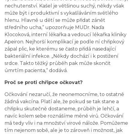
nechutenství. Kašel je většinou suchý, někdy však
může být i produktivní s vykašláváním světlého
hlenu. Hlavně u dětí se může přidat zánět
středního ucha,“ upozorňuje MUDr. Naďa
Klocoková, interní lékařka a vedoucí lékařka kliniky
Apeiron. Nejhorší komplikací je podle ní chřipkový
zápal plic, ke kterému se často přidá nasedající
bakteriální infekce. „Někdy dochází i k postižení
srdce. Takto těžký průběh pak může skončit
úmrtím pacienta,“ dodává.
Proč se proti chřipce očkovat?
Očkování nezaručí, že neonemocníme, to ostatně
žádná vakcína. Platí ale, že pokud se tak stane a
chřipku skutečně dostaneme, průběh je lehčí, a
navíc kolem sebe roznášíme méně virů. Očkování
má tedy vliv i na množství virové nálože. Pomůžeme
tím nejenom sobě, ale je to zároveň i možnost, jak