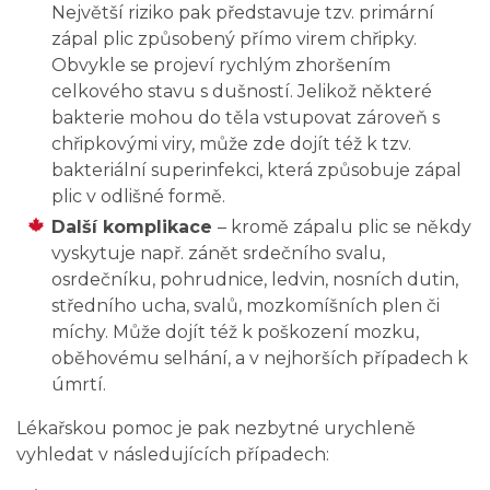
Největší riziko pak představuje tzv. primární
zápal plic způsobený přímo virem chřipky.
Obvykle se projeví rychlým zhoršením
celkového stavu s dušností. Jelikož některé
bakterie mohou do těla vstupovat zároveň s
chřipkovými viry, může zde dojít též k tzv.
bakteriální superinfekci, která způsobuje zápal
plic v odlišné formě.
Další komplikace
– kromě zápalu plic se někdy
vyskytuje např. zánět srdečního svalu,
osrdečníku, pohrudnice, ledvin, nosních dutin,
středního ucha, svalů, mozkomíšních plen či
míchy. Může dojít též k poškození mozku,
oběhovému selhání, a v nejhorších případech k
úmrtí.
Lékařskou pomoc je pak nezbytné urychleně
vyhledat v následujících případech: