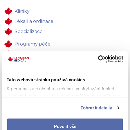
Kliniky
Lékaři a ordinace
Specializace
Programy péče
Zdravotní péče
Pro firmy
Kontakty
Tato webová stránka používá cookies
Zpětná vazba
K personalizaci obsahu a reklam, poskytování funkcí
sociálních médií a analýze naší návštěvnosti využíváme
Kariéra
soubory cookie. Informace o tom, jak náš web používáte,
Zobrazit detaily
sdílíme se svými partnery pro sociální média, inzerci a
analýzy. Partneři tyto údaje mohou zkombinovat s
dalšími informacemi, které jste jim poskytli nebo které
Povolit vše