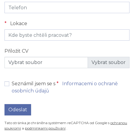
*
Lokace
Přiložit CV
Vybrat soubor
Seznámil jsem se s
*
Informacemi o ochraně
osobních údajů
Odeslat
Tato stránka je chráněna systémem reCAPTCHA od Google s
ochranou
soukromí
a
podmínkami používání
.